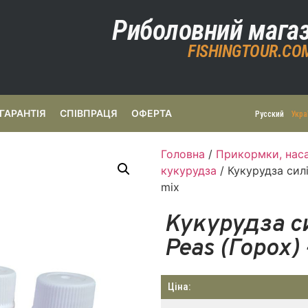
Риболовний мага
FISHINGTOUR.CO
ГАРАНТІЯ
СПІВПРАЦЯ
ОФЕРТА
Русский
Укра
Головна
/
Прикормки, наса
кукурудза
/ Кукурудза силі
mix
Кукурудза с
Peas (Горох)
Ціна: