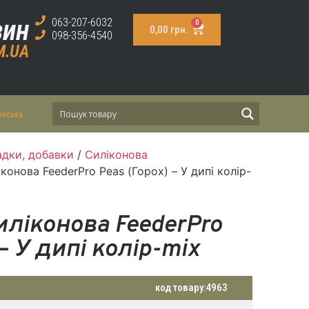
зин
063-207-6032
0
0,00
грн.
098-356-4540
M.UA
їнська
дки, добавки
/
Силіконова
конова FeederPro Peas (Горох) – У дипі колір-
иліконова FeederPro
 – У дипі колір-mix
код товару:
4963