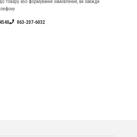
одо товару або формування замовлення, ви завжди
елефону
4540
063-207-6032