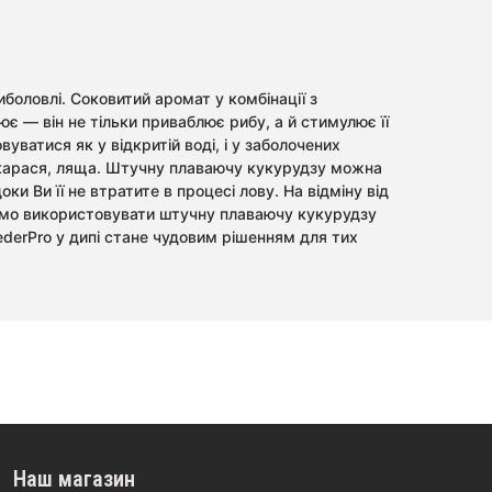
иболовлі. Соковитий аромат у комбінації з
 — він не тільки приваблює рибу, а й стимулює її
уватися як у відкритій воді, і у заболочених
а, карася, ляща. Штучну плаваючу кукурудзу можна
и Ви її не втратите в процесі лову. На відміну від
уємо використовувати штучну плаваючу кукурудзу
ederPro у дипі стане чудовим рішенням для тих
Наш магазин