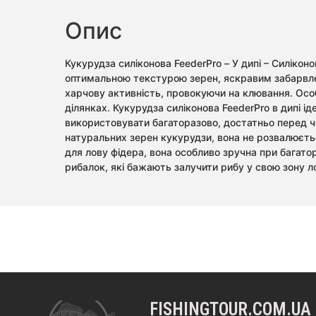
Опис
Кукурудза силіконова FeederPro – У дипі – Силікон
оптимальною текстурою зерен, яскравим забарвлен
харчову активність, провокуючи на клювання. Особл
ділянках. Кукурудза силіконова FeederPro в дипі 
використовувати багаторазово, достатньо перед чер
натуральних зерен кукурудзи, вона не розвалюєт
для лову фідера, вона особливо зручна при багато
рибалок, які бажають залучити рибу у свою зону л
FISHINGTOUR.COM.UA