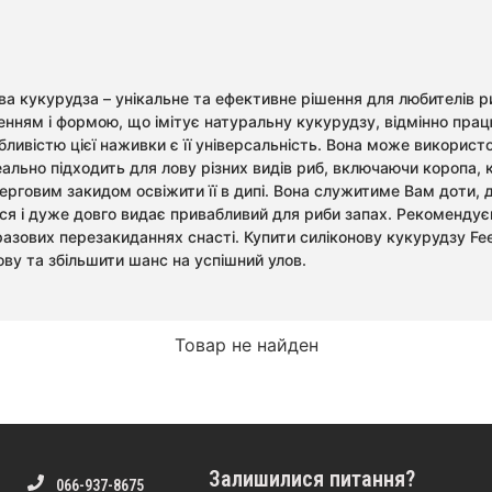
ова кукурудза – унікальне та ефективне рішення для любителів р
ням і формою, що імітує натуральну кукурудзу, відмінно працює
ивістю цієї наживки є її універсальність. Вона може використов
ідеально підходить для лову різних видів риб, включаючи короп
говим закидом освіжити її в дипі. Вона служитиме Вам доти, док
ься і дуже довго видає привабливий для риби запах. Рекоменд
разових перезакиданнях снасті. Купити силіконову кукурудзу Fe
ову та збільшити шанс на успішний улов.
Товар не найден
Залишилися питання?
066-937-8675