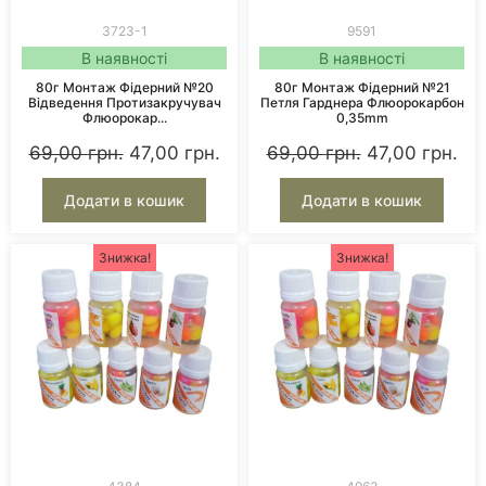
3723-1
9591
В наявності
В наявності
80г Монтаж Фідерний №20
80г Монтаж Фідерний №21
Відведення Протизакручувач
Петля Гарднера Флюорокарбон
Флюорокар...
0,35mm
69,00
грн.
47,00
грн.
69,00
грн.
47,00
грн.
Додати в кошик
Додати в кошик
Знижка!
Знижка!