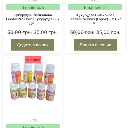
4384
4963
В наявності
В наявності
Кукурудза Силіконова
Кукурудза Силіконова
FeederPro Corn (Кукурудза) – У
FeederPro Peas (Горох) – У Дипі
Ди...
К...
50,00
грн.
35,00
грн.
50,00
грн.
35,00
грн.
Додати в кошик
Додати в кошик
Знижка!
3739
В наявності