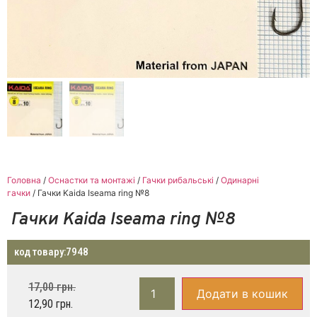
Головна
/
Оснастки та монтажі
/
Гачки рибальські
/
Одинарні
гачки
/ Гачки Kaida Iseama ring №8
Гачки Kaida Iseama ring №8
код товару:
7948
17,00
грн.
Додати в кошик
12,90
грн.