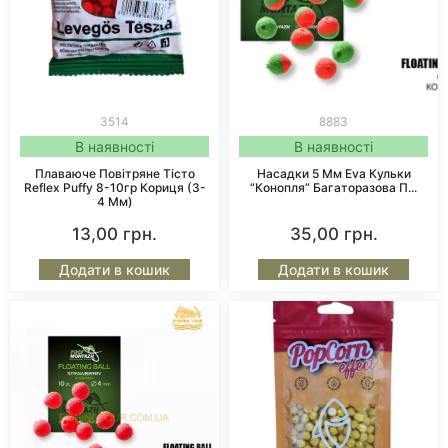
3514
8883
В наявності
В наявності
Плаваюче Повітряне Тісто
Насадки 5 Мм Eva Кульки
Reflex Puffy 8-10гр Кориця (3-
“Конопля” Багаторазова П...
4 Мм)
13,00
грн.
35,00
грн.
Додати в кошик
Додати в кошик