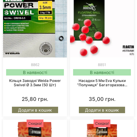
8862
8851
В наявності
В наявності
Кільця Заводні Weida Power
Насадки 5 Мм Eva Кульки
Swivel Ø 3.5мм (50 Шт)
“Полуниця” Багаторазова...
25,80
грн.
35,00
грн.
Додати в кошик
Додати в кошик
Скидка!
Скидка!