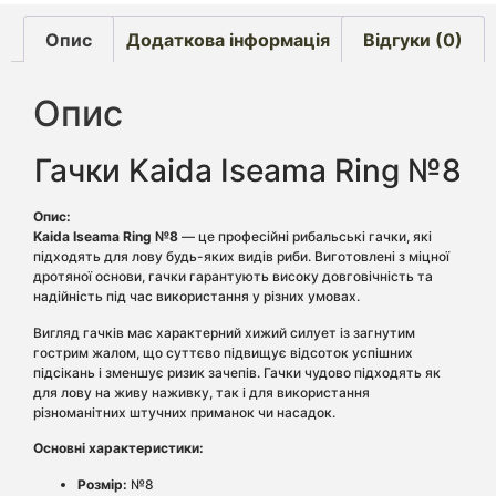
Опис
Додаткова інформація
Відгуки (0)
Опис
Гачки Kaida Iseama Ring №8
Опис:
Kaida Iseama Ring №8
— це професійні рибальські гачки, які
підходять для лову будь-яких видів риби. Виготовлені з міцної
дротяної основи, гачки гарантують високу довговічність та
надійність під час використання у різних умовах.
Вигляд гачків має характерний хижий силует із загнутим
гострим жалом, що суттєво підвищує відсоток успішних
підсікань і зменшує ризик зачепів. Гачки чудово підходять як
для лову на живу наживку, так і для використання
різноманітних штучних приманок чи насадок.
Основні характеристики:
Розмір:
№8