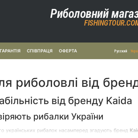
Риболовний мага
FISHINGTOUR.CO
ГАРАНТІЯ
СПІВПРАЦЯ
ОФЕРТА
Русский
Укра
ля риболовлі від брен
табільність від бренду Kaida
віряють рибалки України
то українських рибалок насамперед згадують бренд
Kai
 став справжнім флагманом серед китайських марок зав