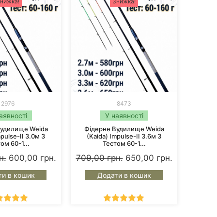
нижка!
Знижка!
2976
8473
аявності
У наявності
Вудилище Weida
Фідерне Вудилище Weida
mpulse-II 3.0м З
(Kaida) Impulse-II 3.6м З
ом 60-1...
Тестом 60-1...
н.
600,00
грн.
709,00
грн.
650,00
грн.
ти в кошик
Додати в кошик
інено в
Оцінено в
.00
з 5
5.00
з 5