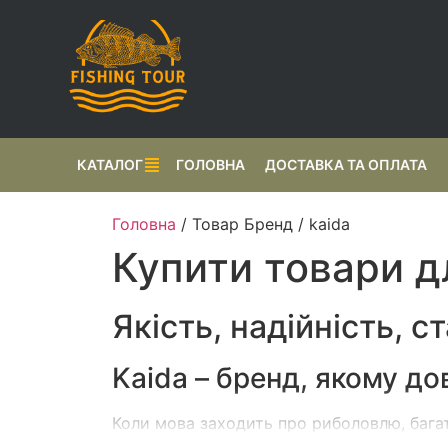
КАТАЛОГ
ГОЛОВНА
ДОСТАВКА ТА ОПЛАТА
Головна
/ Товар Бренд / kaida
Купити товари д
Якість, надійність, с
Kaida – бренд, якому до
Коли мова заходить про риболовлю, бага
виробників, який прийшов на наш ринок і