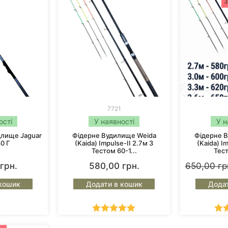
З
7721
ості
У наявності
У н
длище Jaguar
Фідерне Вудилище Weida
Фідерне 
0 Г
(Kaida) Impulse-II 2.7м З
(Kaida) I
Тестом 60-1...
Тест
грн.
580,00
грн.
650,00
гр
кошик
Додати в кошик
Дода
Оцінено в
Оц
5.00
з 5
5