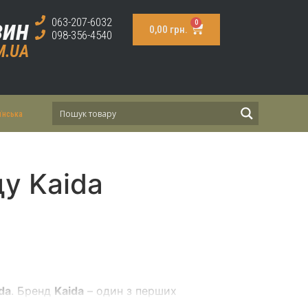
зин
063-207-6032
0
0,00
грн.
098-356-4540
M.UA
їнська
ду Kaida
da
. Бренд
Kaida
– один з перших
дяки якості та надійності своєї