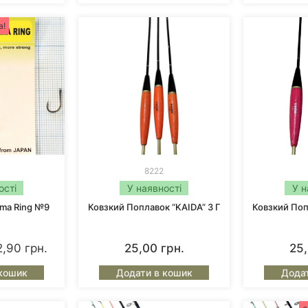
я доступних і якісних снастей в Україні. Сьогодні його 
а!
 зробив вибір на користь надійності і якості.
ного відпочинку? Тоді час купити товари від бренду
Ka
8222
ості
У наявності
У н
ama Ring №9
Ковзкий Поплавок “KAIDA” 3 Г
Ковзкий Поп
2,90
грн.
25,00
грн.
25
кошик
Додати в кошик
Дода