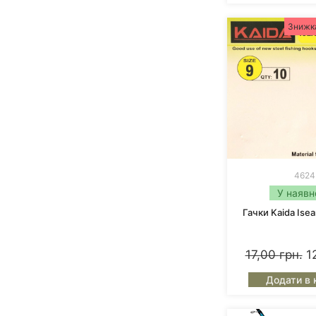
Доставляємо по всій Україні.
Kaida
– це бренд, з якого почалася історі
Знижк
знає: якщо вирішив купити
Kaida
, значить
Хочете комфортного риболовлі та зруч
тільки радість і хороший улов.
4624
У наявн
Гачки Kaida Ise
17,00
грн.
1
Додати в 