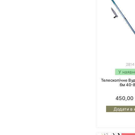
2814
У наявн
Телескопічне Ву
6м 40-8
450,00
Додати в 