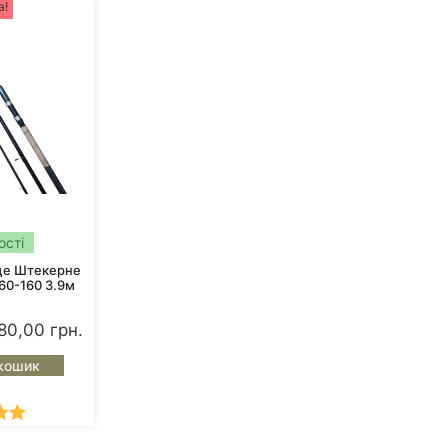
а!
ості
ще Штекерне
 60-160 3.9м
80,00
грн.
кошик
о в