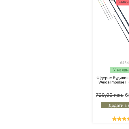
Знижк
6434
У наявн
Фідерне Вудили
Weida Impulse II
720,00
грн.
6
Додати в 
Оцінен