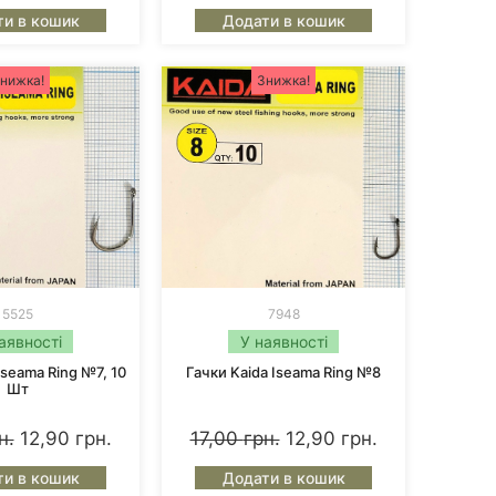
ти в кошик
Додати в кошик
учність і впевненість.
нижка!
Знижка!
a?
5525
7948
аявності
У наявності
 Ми пропонуємо тільки оригінальні товари
Iseama Ring №7, 10
Гачки Kaida Iseama Ring №8
Шт
и, силіконові приманки, намети, крісла,
н.
12,90
грн.
17,00
грн.
12,90
грн.
ти в кошик
Додати в кошик