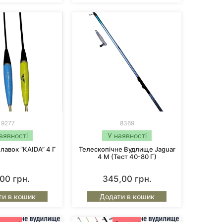
вибирають тисячі рибалок, і кожен з них
ida
– і кожна риболовля буде приносити
9277
8369
аявності
У наявності
лавок “KAIDA” 4 Г
Телескопічне Вудлище Jaguar
4 М (тест 40-80 Г)
,00
грн.
345,00
грн.
ти в кошик
Додати в кошик