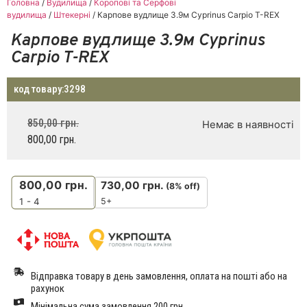
Головна
/
Вудилища
/
Коропові та Серфові
вудилища
/
Штекерні
/ Карпове вудлище 3.9м Cyprinus Carpio T-REX
Карпове вудлище 3.9м Cyprinus
Carpio T-REX
код товару:
3298
850,00
грн.
Немає в наявності
800,00
грн.
800,00
грн.
730,00
грн.
(8% off)
5+
1 - 4
Відправка товару в день замовлення, оплата на пошті або на
рахунок
Мінімальна сума замовлення 200 грн.