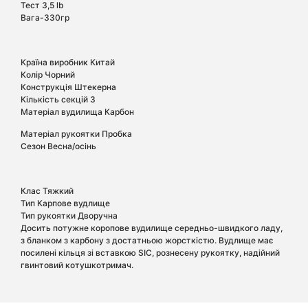
Тест 3,5 lb
Вага-330гр
Країна виробник Китай
Колір Чорний
Конструкція Штекерна
Кількість секцій 3
Матеріал вудилища Карбон
Матеріал рукоятки Пробка
Сезон Весна/осінь
Клас Тяжкий
Тип Карпове вудлище
Тип рукоятки Дворучна
Досить потужне коропове вудилище середньо-швидкого ладу,
з бланком з карбону з достатньою жорсткістю. Вудлище має
посилені кільця зі вставкою SIC, рознесену рукоятку, надійний
гвинтовий котушкотримач.