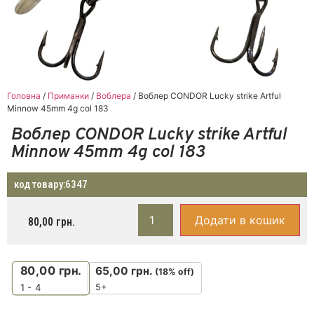
Головна
/
Приманки
/
Воблера
/ Воблер CONDOR Lucky strike Artful
Minnow 45mm 4g col 183
Воблер CONDOR Lucky strike Artful
Minnow 45mm 4g col 183
код товару:
6347
Додати в кошик
80,00
грн.
80,00
грн.
65,00
грн.
(18% off)
5+
1 - 4