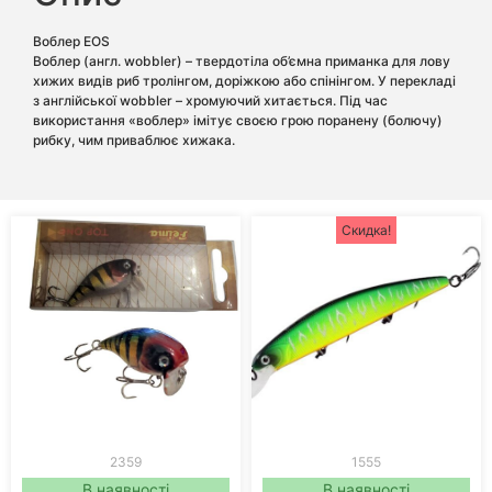
Воблер EOS
Воблер (англ. wobbler) – твердотіла об’ємна приманка для лову
хижих видів риб тролінгом, доріжкою або спінінгом. У перекладі
з англійської wobbler – хромуючий хитається. Під час
використання «воблер» імітує своєю грою поранену (болючу)
рибку, чим приваблює хижака.
Скидка!
2359
1555
В наявності
В наявності