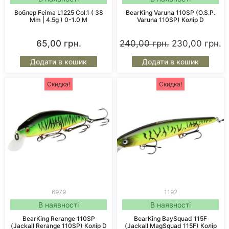
Воблер Feima L1225 Col.1 ( 38
BearKing Varuna 110SP (O.S.P.
Mm | 4.5g ) 0-1.0 M
Varuna 110SP) Колір D
65,00
грн.
240,00
грн.
230,00
грн.
Додати в кошик
Додати в кошик
Скидка!
Скидка!
6979
1192
В наявності
В наявності
BearKing Rerange 110SP
BearKing BaySquad 115F
(Jackall Rerange 110SP) Колір D
(Jackall MagSquad 115F) Колір