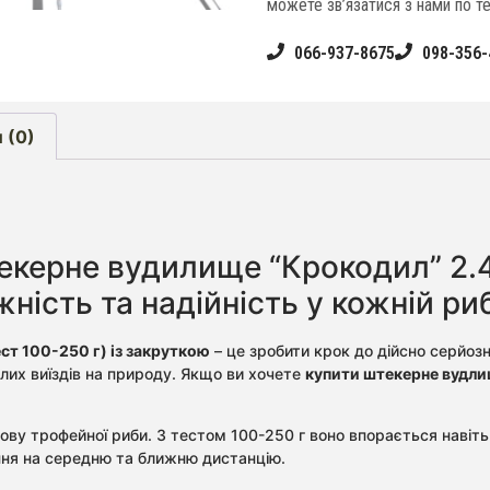
можете зв’язатися з нами по т
066-937-8675
098-356-
 (0)
екерне вудилище “Крокодил” 2.40
ність та надійність у кожній ри
ст 100-250 г) із закруткою
– це зробити крок до дійсно серйоз
лих виїздів на природу. Якщо ви хочете
купити штекерне вудл
ову трофейної риби. З тестом 100-250 г воно впорається наві
ня на середню та ближню дистанцію.