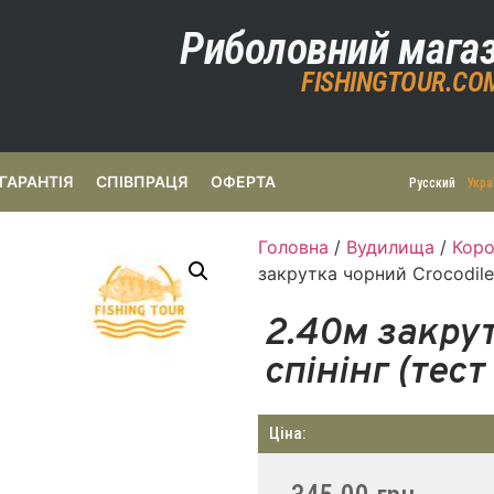
Риболовний мага
FISHINGTOUR.CO
ГАРАНТІЯ
СПІВПРАЦЯ
ОФЕРТА
Русский
Укра
Головна
/
Вудилища
/
Коро
закрутка чорний Crocodile
2.40м закрут
спінінг (тес
Ціна: