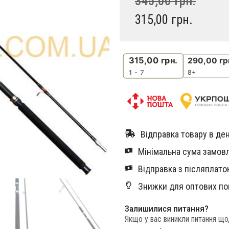
345,00
грн.
315,00
грн.
315,00
грн.
290,00
гр
8+
1 - 7
Відправка товару в ден
Мінімальна сума замовл
Відправка з післяплатою
Знижки для оптових по
Залишилися питання?
Якщо у вас виникли питання щ