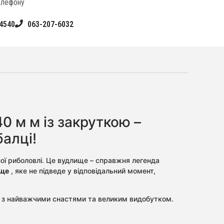
елефону
4540
063-207-6032
 м м із закруткою –
балці!
ної риболовлі. Це вудлище – справжня легенда
ище
, яке не підведе у відповідальний момент,
ть з найважчими снастями та великим видобутком.