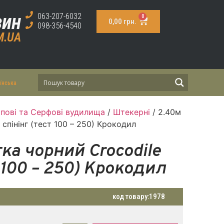
зин
063-207-6032
0
0,00
грн.
098-356-4540
M.UA
їнська
пові та Серфові вудилища
/
Штекерні
/ 2.40м
 спінінг (тест 100 – 250) Крокодил
ка чорний Crocodile
т 100 – 250) Крокодил
код товару:
1978