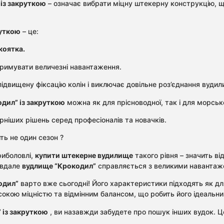
із закруткою
– означає вибрати міцну штекерну конструкцію, що 
руткою
– це:
коятка.
римувати величезні навантаження.
ідвищену фіксацію колін і виключає довільне роз’єднання вуди
дил” із закруткою
можна як для прісноводної, так і для морсько
рніших рішень серед професіоналів та новачків.
ь не один сезон ?
риболовлі,
купити штекерне вудилище
такого рівня – значить ві
и вдале
вудлище “Крокодил”
справляється з великими навантаж
одил”
варто вже сьогодні! Його характеристики підходять як для 
окою міцністю та відмінним балансом, що робить його ідеальни
 із закруткою
, ви назавжди забудете про пошук інших вудок. Це