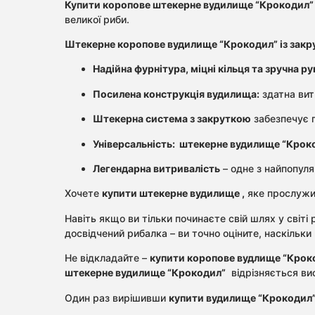
Купити коропове штекерне вудилище “Крокодил” 
великої риби.
Штекерне коропове вудилище “Крокодил” із зак
Надійна фурнітура, міцні кільця та зручна ру
Посилена конструкція вудилища:
здатна вит
Штекерна система з закруткою
забезпечує п
Універсальність:
штекерне вудилище “Кроко
Легендарна витривалість
– одне з найпопуля
Хочете
купити штекерне вудилище
,
яке прослужит
Навіть якщо ви тільки починаєте свій шлях у світі 
досвідчений рибалка – ви точно оціните, наскільк
Не відкладайте –
купити коропове вудлище “Крок
штекерне вудилище “Крокодил”
відрізняється вис
Один раз вирішивши
купити вудилище “Крокодил”