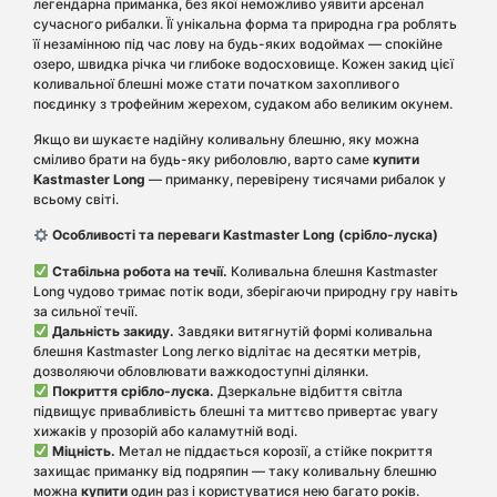
легендарна приманка, без якої неможливо уявити арсенал
сучасного рибалки. Її унікальна форма та природна гра роблять
її незамінною під час лову на будь-яких водоймах — спокійне
озеро, швидка річка чи глибоке водосховище. Кожен закид цієї
коливальної блешні може стати початком захопливого
поєдинку з трофейним жерехом, судаком або великим окунем.
Якщо ви шукаєте надійну коливальну блешню, яку можна
сміливо брати на будь-яку риболовлю, варто саме
купити
Kastmaster Long
— приманку, перевірену тисячами рибалок у
всьому світі.
Особливості та переваги Kastmaster Long (срібло-луска)
Стабільна робота на течії.
Коливальна блешня Kastmaster
Long чудово тримає потік води, зберігаючи природну гру навіть
за сильної течії.
Дальність закиду.
Завдяки витягнутій формі коливальна
блешня Kastmaster Long легко відлітає на десятки метрів,
дозволяючи обловлювати важкодоступні ділянки.
Покриття срібло-луска.
Дзеркальне відбиття світла
підвищує привабливість блешні та миттєво привертає увагу
хижаків у прозорій або каламутній воді.
Міцність.
Метал не піддається корозії, а стійке покриття
захищає приманку від подряпин — таку коливальну блешню
можна
купити
один раз і користуватися нею багато років.