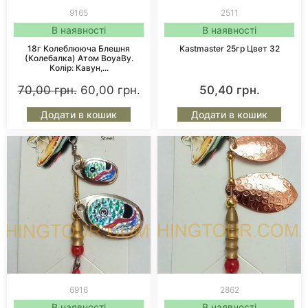
9165
2511
В наявності
В наявності
18г Колеблююча Блешня
Kastmaster 25гр Цвет 32
(колебалка) Атом BoyaBy.
Колір: Кавун,...
70,00
грн.
60,00
грн.
50,40
грн.
Додати в кошик
Додати в кошик
6916
2862
В наявності
В наявності