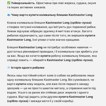
Універсальність.
Ефективна при лові жереха, судака, окуня
та інших активних хижаків.
Чому варто купити коливальну блешню Kastmaster Long
Кожна коливальна блешня
Kastmaster Long (срібло-луска)
створює потужні коливання, що імітують рух пораненої рибки.
Хижак відчуває вібрацію здалеку й миттєво атакує. Багато
рибалок відзначають, що саме після того, як вирішили
купити
Kastmaster Long
, їхні улови стали значно кращими.
Блешня
Kastmaster Long
не потребує особливих навичок —
достатньо рівномірної проводки, і її коливальна гра зробить усе
за вас. Якщо ви хочете
купити
робочу коливальну блешню, яка
справді ловить — обирайте
Kastmaster Long (срібло-луска)
.
Історія одного рибалки
Якось наш постійний клієнт взяв із собою на риболовлю лише
одну коливальну блешню Kastmaster Long. Він сумнівався, чи
варто
купити
нову модель, але вже після першого закиду
зрозумів — це не просто шматок металу, а справжня магія під
водою. Усього за ранок він спіймав двох жерехів і одного
судака. Відтоді радить усім друзям
купити Kastmaster Long
(срібло-луска)
і завжди мати її у своїй коробці.