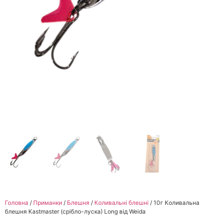
Головна
/
Приманки
/
Блешня
/
Коливальні блешні
/ 10г Коливальна
блешня Kastmaster (срібло-луска) Long від Weida