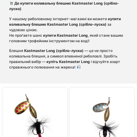
Де купити коливальну блешню Kastmaster Long (срібло-
луска)
У нашому риболовному інтернет-магазині ви можете
купити
коливальну блешню Kastmaster Long (срібло-луска)
за
чудовою ціною.
Не проґавте шанс
купити Kastmaster Long
, який стане вашим
головним трофейним інструментом на воді!
Блешня
Kastmaster Long (срібло-луска)
— це не просто
коливальна блешня, а символ впевненої риболовлі. Зробіть
правильний вибір —
купіть Kastmaster Long
і відчуйте азарт
справжнього полювання на жереха!