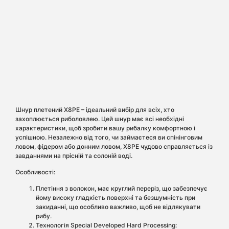
Шнур плетений X8PE – ідеальний вибір для всіх, хто
захоплюється риболовлею. Цей шнур має всі необхідні
характеристики, щоб зробити вашу рибалку комфортною і
успішною. Незалежно від того, чи займаєтеся ви спінінговим
ловом, фідером або донним ловом, X8PE чудово справляється із
завданнями на прісній та солоній воді.
Особливості:
Плетіння з волокон, має круглий переріз, що забезпечує
йому високу гладкість поверхні та безшумність при
закиданні, що особливо важливо, щоб не відлякувати
рибу.
Технологія Special Developed Hard Processing: