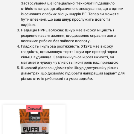
Застосування цієї спеціальної технології підвищило
стійкість шнура до абразивного зношування, що є одним
із основних слабких місць шнурів PE. Тепер ви можете
бути впевнені, що ваш шнур прослужить довго та
надійно.
Надміцні HPPE волокна: Шнур має високу міцність і
розривне навантаження, що дозволяє справлятися з
великими рибами без зайвого клопоту.
Гладкість і нульова розтяжність: X12PE має високу
гладкість, що зменшує тертя і шум при проході через
кільця вудилища. Завдяки нульовій розтяжності, ви
матимете чудову чутливість і контроль над принадою.
Широкий діапазон діаметрів: Шнур доступний у різних
діаметрах, що дозволяє підібрати найкращий варіант для
різних стилів риболовлі та умов водойм.
Скидка!