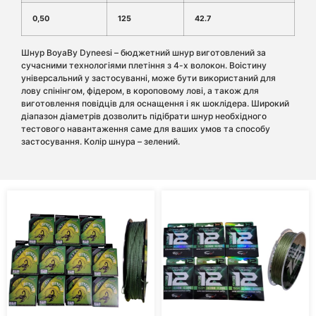
0,50
125
42.7
Шнур BoyaBy Dyneesi – бюджетний шнур виготовлений за
сучасними технологіями плетіння з 4-х волокон. Воістину
універсальний у застосуванні, може бути використаний для
лову спінінгом, фідером, в короповому лові, а також для
виготовлення повідців для оснащення і як шоклідера. Широкий
діапазон діаметрів дозволить підібрати шнур необхідного
тестового навантаження саме для ваших умов та способу
застосування. Колір шнура – ​​зелений.