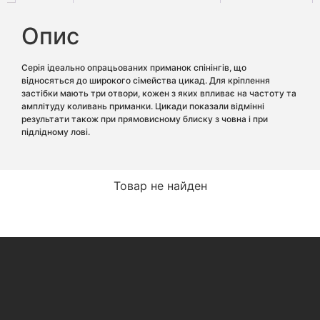
Опис
Серія ідеально опрацьованих приманок спінінгів, що
відносяться до широкого сімейства цикад. Для кріплення
застібки мають три отвори, кожен з яких впливає на частоту та
амплітуду коливань приманки. Цикади показали відмінні
результати також при прямовисному блиску з човна і при
підлідному лові.
Товар не найден