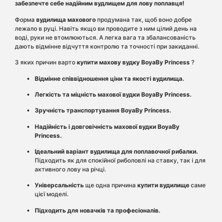
забезпечте себе надійним вудлищем для лову поплавця!
Форма
вудилища махового
продумана так, щоб воно добре
лежало в руці. Навіть якщо ви проводите з ним цілий день на
воді, руки не втомлюються. А легка вага та збалансованість
дають відмінне відчуття контролю та точності при закиданні.
З яких причин варто
купити махову вудку BoyaBy Princess
?
Відмінне співвідношення ціни та якості вудилища.
Легкість та міцність махової вудки BoyaBy Princess.
Зручність транспортування BoyaBy Princess.
Надійність і довговічність
махової вудки BoyaBy
Princess.
Ідеальний варіант вудилища для поплавочної рибалки.
Підходить як для спокійної риболовлі на ставку, так і для
активного лову на річці.
Універсальність
ще одна причина
купити вудилище
саме
цієї моделі.
Підходить для новачків та професіоналів.