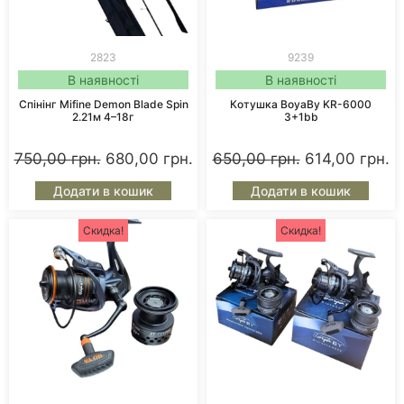
2823
9239
В наявності
В наявності
Спінінг Mifine Demon Blade Spin
Котушка BoyaBy KR-6000
2.21м 4–18г
3+1bb
750,00
грн.
680,00
грн.
650,00
грн.
614,00
грн.
Додати в кошик
Додати в кошик
Скидка!
Скидка!