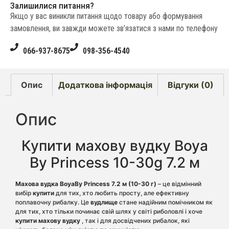
Залишилися питання?
Якщо у вас виникли питання щодо товару або формування
замовлення, ви завжди можете зв’язатися з нами по телефону
066-937-8675
098-356-4540
Опис
Додаткова інформація
Відгуки (0)
Опис
Купити махову вудку Boya
By Princess 10-30g 7.2 м
Махова вудка BoyaBy Princess 7.2 м (10-30 г)
– це відмінний
вибір
купити
для тих, хто любить просту, але ефективну
поплавочну рибалку. Це
вудлище
стане надійним помічником як
для тих, хто тільки починає свій шлях у світі риболовлі і хоче
купити махову вудку
, так і для досвідчених рибалок, які