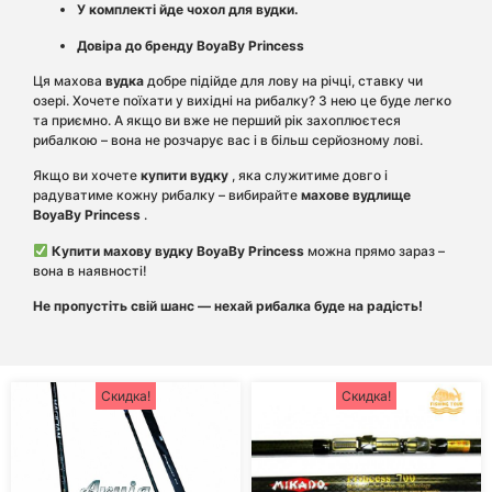
У комплекті йде чохол для вудки.
Довіра до бренду BoyaBy Princess
Ця махова
вудка
добре підійде для лову на річці, ставку чи
озері. Хочете поїхати у вихідні на рибалку? З нею це буде легко
та приємно. А якщо ви вже не перший рік захоплюєтеся
рибалкою – вона не розчарує вас і в більш серйозному лові.
Якщо ви хочете
купити вудку
, яка служитиме довго і
радуватиме кожну рибалку – вибирайте
махове вудлище
BoyaBy Princess
.
Купити махову вудку BoyaBy Princess
можна прямо зараз –
вона в наявності!
Не пропустіть свій шанс — нехай рибалка буде на радість!
Скидка!
Скидка!