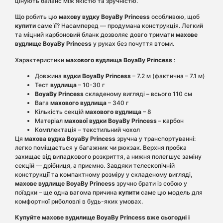
цінують баланс між якістю та зручністю.
Що робить цю
махову вудку
BoyaBy Princess
особливою, щоб
купити
саме її? Насамперед — продумана конструкція. Легкий
та міцний карбоновий бланк дозволяє довго тримати
махове
вудлище BoyaBy Princess
у руках без почуття втоми.
Характеристики
махового вудлища
BoyaBy Princess
:
Довжина
вудки BoyaBy Princess
– 7.2 м (фактична – 7.1 м)
Тест
вудлища
– 10-30 г
BoyaBy Princess
складеному вигляді – всього 110 см
Вага
махового вудлища
– 340 г
Кількість секцій
махового вудлища
– 8
Матеріал
махової вудки
BoyaBy Princess
– карбон
Комплектація – текстильний чохол
Ця
махова вудка
BoyaBy Princess
зручна у транспортуванні:
легко поміщається у багажник чи рюкзак. Верхня пробка
захищає від випадкового розкриття, а нижня полегшує заміну
секцій — дрібниця, а приємно. Завдяки телескопічній
конструкції та компактному розміру у складеному вигляді,
махове вудлище
BoyaBy Princess
зручно брати із собою у
поїздки – ще одна вагома причина
купити
саме цю модель для
комфортної риболовлі в будь-яких умовах.
Купуйте махове вудилище BoyaBy Princess вже сьогодні і