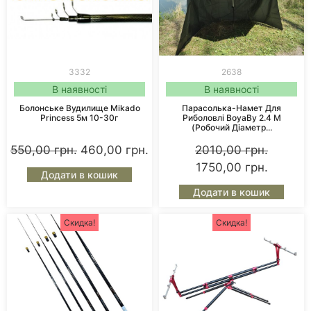
3332
2638
В наявності
В наявності
Болонське Вудилище Mikado
Парасолька-Намет Для
Princess 5м 10-30г
Риболовлі BoyaBy 2.4 М
(робочий Діаметр...
550,00
грн.
460,00
грн.
2010,00
грн.
1750,00
грн.
Додати в кошик
Додати в кошик
Скидка!
Скидка!