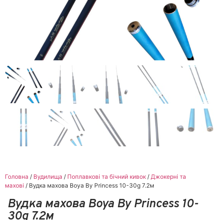
Головна
/
Вудилища
/
Поплавкові та бічний кивок
/
Джокерні та
махові
/ Вудка махова Boya By Princess 10-30g 7.2м
Вудка махова Boya By Princess 10-
30g 7.2м