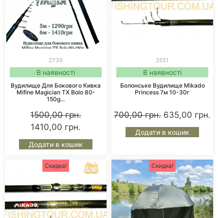
2736
2551
В наявності
В наявності
Вудилище Для Бокового Кивка
Болонське Вудилище Mikado
Mifine Magician TX Bolo 80-
Princess 7м 10-30г
150g...
1500,00
грн.
700,00
грн.
635,00
грн.
1410,00
грн.
Додати в кошик
Додати в кошик
Скидка!
Скидка!