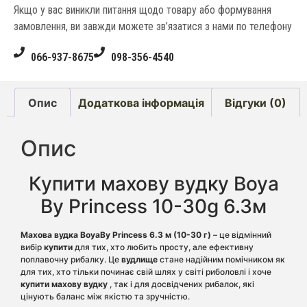
Якщо у вас виникли питання щодо товару або формування
замовлення, ви завжди можете зв’язатися з нами по телефону
066-937-8675
098-356-4540
Опис
Додаткова інформація
Відгуки (0)
Опис
Купити махову вудку Boya
By Princess 10-30g 6.3м
Махова вудка BoyaBy Princess 6.3 м (10-30 г)
– це відмінний
вибір
купити
для тих, хто любить просту, але ефективну
поплавочну рибалку. Це
вудлище
стане надійним помічником як
для тих, хто тільки починає свій шлях у світі риболовлі і хоче
купити махову вудку
, так і для досвідчених рибалок, які
цінують баланс між якістю та зручністю.