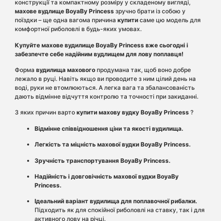
конструкції та компактному розміру у складеному вигляді,
махове вудлище
BoyaBy Princess
зручно брати із собою у
поїздки – ще одна вагома причина
купити
саме цю модель для
комфортної риболовлі в будь-яких умовах.
Купуйте махове вудилище BoyaBy Princess вже сьогодні і
забезпечте себе надійним вудлищем для лову поплавця!
Форма
вудилища махового
продумана так, щоб воно добре
лежало в руці. Навіть якщо ви проводите з ним цілий день на
воді, руки не втомлюються. А легка вага та збалансованість
дають відмінне відчуття контролю та точності при закиданні.
З яких причин варто
купити махову вудку BoyaBy Princess
?
Відмінне співвідношення ціни та якості вудилища.
Легкість та міцність махової вудки BoyaBy Princess.
Зручність транспортування BoyaBy Princess.
Надійність і довговічність
махової вудки BoyaBy
Princess.
Ідеальний варіант вудилища для поплавочної рибалки.
Підходить як для спокійної риболовлі на ставку, так і для
активного лову на річці.