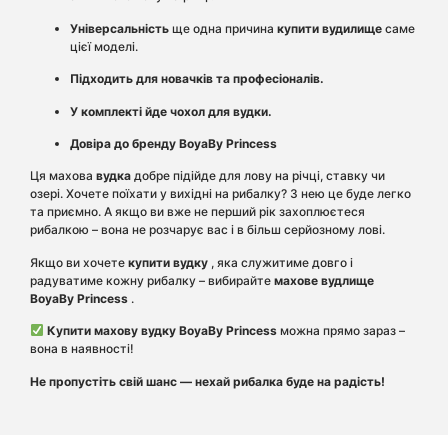
Універсальність
ще одна причина
купити вудилище
саме
цієї моделі.
Підходить для новачків та професіоналів.
У комплекті йде чохол для вудки.
Довіра до бренду BoyaBy Princess
Ця махова
вудка
добре підійде для лову на річці, ставку чи
озері. Хочете поїхати у вихідні на рибалку? З нею це буде легко
та приємно. А якщо ви вже не перший рік захоплюєтеся
рибалкою – вона не розчарує вас і в більш серйозному лові.
Якщо ви хочете
купити вудку
, яка служитиме довго і
радуватиме кожну рибалку – вибирайте
махове вудлище
BoyaBy Princess
.
Купити махову вудку BoyaBy Princess
можна прямо зараз –
вона в наявності!
Не пропустіть свій шанс — нехай рибалка буде на радість!