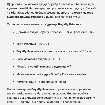
Що робить цю
махову вудку
BoyaBy Princess
особливою, щоб
купити
саме її? Насамперед — продумана конструкція. Легкий
та міцний карбоновий бланк дозволяє довго тримати
махове
вудлище BoyaBy Princess
у руках без почуття втоми.
Характеристики
махового вудлища
BoyaBy Princess
:
Довжина
вудки BoyaBy Princess
– 6.3 м (фактична – 6.2
м)
Тест
вудлища
– 10-30 г
BoyaBy Princess
складеному вигляді – всього 108 см
Вага
махового вудлища
– 260 г
Кількість секцій
махового вудлища
– 7
Матеріал
махової вудки
BoyaBy Princess
– карбон
Комплектація – текстильний чохол
Ця
махова вудка
BoyaBy Princess
зручна у транспортуванні:
легко поміщається у багажник чи рюкзак. Верхня пробка
захищає від випадкового розкриття, а нижня полегшує заміну
секцій — дрібниця, а приємно. Завдяки телескопічній