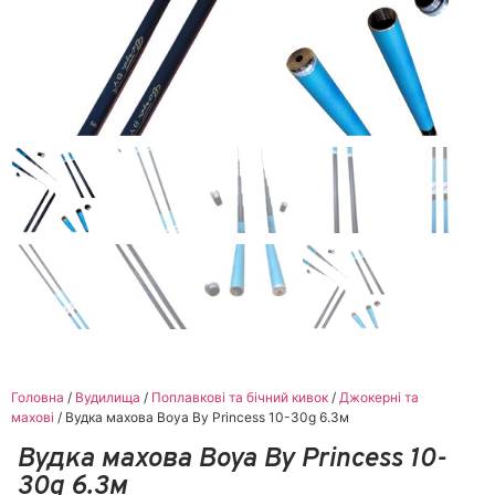
Головна
/
Вудилища
/
Поплавкові та бічний кивок
/
Джокерні та
махові
/ Вудка махова Boya By Princess 10-30g 6.3м
Вудка махова Boya By Princess 10-
30g 6.3м