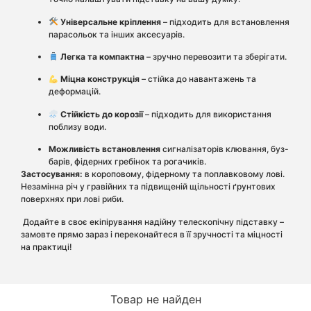
Універсальне кріплення
– підходить для встановлення
парасольок та інших аксесуарів.
Легка та компактна
– зручно перевозити та зберігати.
Міцна конструкція
– стійка до навантажень та
деформацій.
Стійкість до корозії
– підходить для використання
поблизу води.
Можливість встановлення
сигналізаторів клювання, буз-
барів, фідерних гребінок та рогачиків.
Застосування:
в короповому, фідерному та поплавковому лові.
Незамінна річ у гравійних та підвищеній щільності ґрунтових
поверхнях при лові риби.
Додайте в своє екіпірування надійну телескопічну підставку –
замовте прямо зараз і переконайтеся в її зручності та міцності
на практиці!
Товар не найден