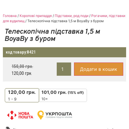
Головна
/
Коропові приладдя
/
Підставки, род поди
/
Рогачики, підставки
для вудилищ
/ Телескопічна підставка 1,5 м BoyaBy з буром
Телескопічна підставка 1,5 м
BoyaBy з буром
код товару:
8421
150,00
грн.
Додати в кошик
120,00
грн.
120,00
грн.
101,00
грн.
(15% off)
10+
1 - 9