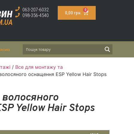
зин
063-207-6032
0
0,00
грн.
098-356-4540
M.UA
їнська
тажі
/
Все для монтажу та
волосяного оснащення ESP Yellow Hair Stops
 волосяного
P Yellow Hair Stops