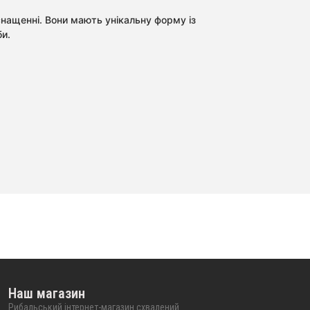
оснащенні. Вони мають унікальну форму із
би.
Наш магазин
Рибальський інтернет-магазин схвалений