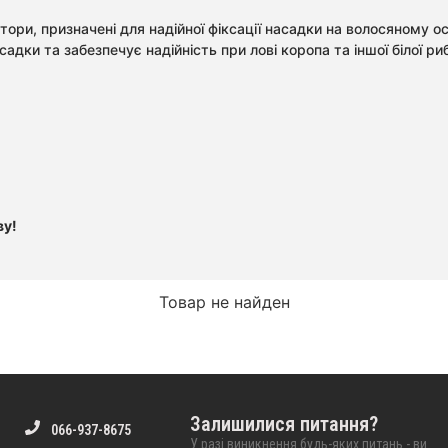
сатори, призначені для надійної фіксації насадки на волосяному 
дки та забезпечує надійність при лові коропа та іншої білої ри
ву!
Товар не найден
Залишилися питання?
066-937-8675
У разі виникнення будь-яких питань - ви