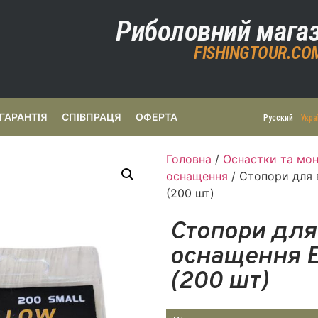
Риболовний мага
FISHINGTOUR.CO
ГАРАНТІЯ
СПІВПРАЦЯ
ОФЕРТА
Русский
Укра
Головна
/
Оснастки та мон
оснащення
/ Стопори для 
(200 шт)
Стопори для
оснащення ES
(200 шт)