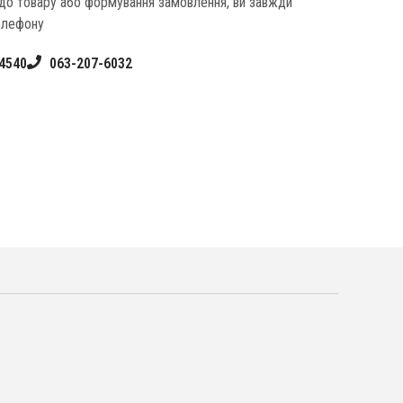
одо товару або формування замовлення, ви завжди
елефону
4540
063-207-6032