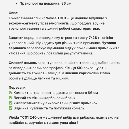
Транспортна довжина:
86 см
Опис:
Тричастинний спінінг
Weida TC01
– це надійне вудлище з
економ-сегменту травел-спінінгів
, що поєднує зручне
транспортування та відмінні робочі характеристики.
Завдяки середньо-швидкому строю та тесту
7-28 г
, спінінг
універсальний і підходить для різних типів приманок.
Чутлива
вершинка
забезпечує відмінний відгук при анімації приманки та
клювання, що робить лов більш результативним.
Силовий комель
гарантує впевнений контроль над рибою навіть
за виведення великого трофею. Кільця
SIC
покращують
дальність та точність закидів, а
якісний карбоновий бланк
робить вудлище легким та міцним.
Переваги:
Компактна транспортна довжина – всього 86 см
Легкий та міцний карбоновий бланк
Універсальність у використанні різних приманок
Відмінна чутливість та потужний комель
Weida TC01 240 см
– відмінний вибір для рибалок, яким важливі
надійність, зручність та доступна ціна
!