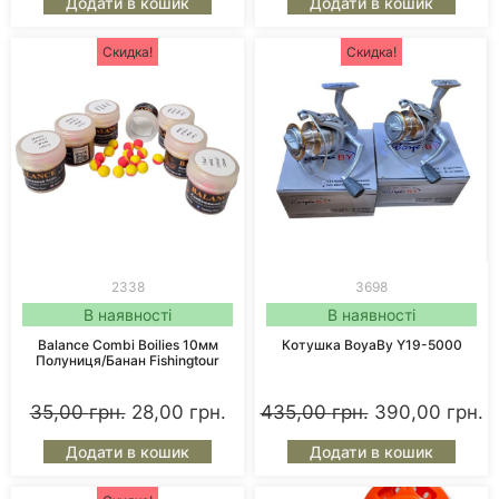
Додати в кошик
Додати в кошик
Скидка!
Скидка!
2338
3698
В наявності
В наявності
Balance Combi Boilies 10мм
Котушка BoyaBy Y19-5000
Полуниця/Банан Fishingtour
35,00
грн.
28,00
грн.
435,00
грн.
390,00
грн.
Додати в кошик
Додати в кошик