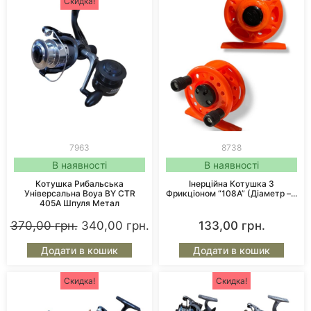
Скидка!
7963
8738
В наявності
В наявності
Котушка Рибальська
Інерційна Котушка З
Універсальна Boya BY CTR
Фрикціоном “108А” (діаметр –...
405A Шпуля Метал
370,00
грн.
340,00
грн.
133,00
грн.
Додати в кошик
Додати в кошик
Скидка!
Скидка!