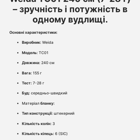
– зручність і потужність в
одному вудлищі.
Основні характеристики:
Виробник:
Weida
Модель:
TC01
Довжина:
240 см
Вага:
155 г
Тест:
7-28 г
Буд:
середньо-швидкий
Матеріал
бланку:
Тип конструкції:
штекерний
Кількість колін:
3
Кількість кілець:
6 (SIC)