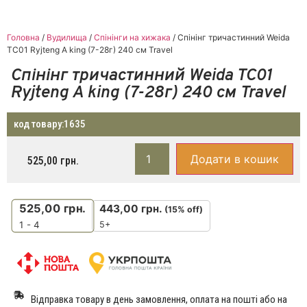
Головна
/
Вудилища
/
Спінінги на хижака
/ Спінінг тричастинний Weida
TC01 Ryjteng A king (7-28г) 240 см Travel
Спінінг тричастинний Weida TC01
Ryjteng A king (7-28г) 240 см Travel
код товару:
1635
Додати в кошик
525,00
грн.
525,00
грн.
443,00
грн.
(15% off)
5+
1 - 4
Відправка товару в день замовлення, оплата на пошті або на