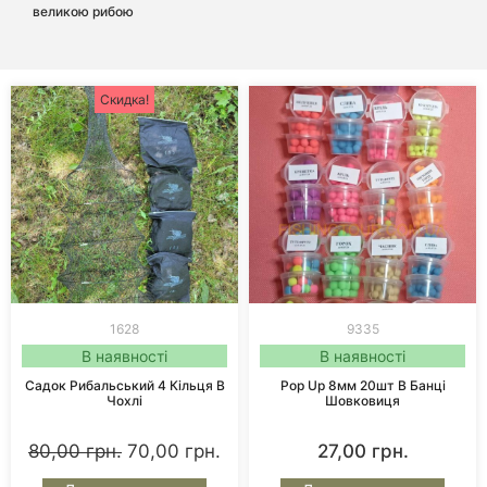
великою рибою
Скидка!
1628
9335
В наявності
В наявності
Садок Рибальський 4 Кільця В
Pop Up 8мм 20шт В Банці
Чохлі
Шовковиця
80,00
грн.
70,00
грн.
27,00
грн.