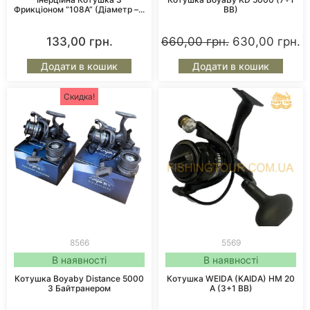
Фрикціоном “108А” (діаметр –...
BB)
133,00
грн.
660,00
грн.
630,00
грн.
Додати в кошик
Додати в кошик
Скидка!
8566
5569
В наявності
В наявності
Котушка Boyaby Distance 5000
Котушка WEIDA (KAIDA) HM 20
З Байтранером
A (3+1 BB)