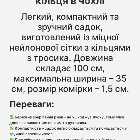
кільця в чохлі
Легкий, компактний та
зручний садок,
виготовлений із міцної
нейлонової сітки з кільцями
з тросика. Довжина
складає 100 см,
максимальна ширина – 35
см, розмір комірки – 1,5 см.
Переваги:
Бережне зберігання риби
– не ушкоджує луску, тому улов
довше залишається свіжим та рухливим.
Компактність
– садок легко складається та поміщається у
зручний плоский чохол.
Довговічність
– виконана з кордової нитки, стійкої до