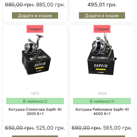
980,00
грн.
885,00
грн.
495,01
грн.
Додати в кошик
Додати в кошик
Скидка!
Скидка!
1675
7639
В наявності
В наявності
Котушка Спінінгова Sapfir-Kl
Котушка Риболовна Sapfir-Kl
2000 6+1
4000 6+1
650,00
грн.
525,00
грн.
690,00
грн.
565,00
грн.