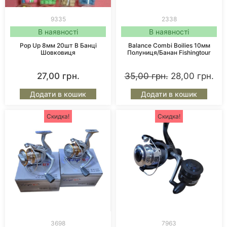
9335
2338
В наявності
В наявності
Pop Up 8мм 20шт В Банці
Balance Combi Boilies 10мм
Шовковиця
Полуниця/Банан Fishingtour
27,00
грн.
35,00
грн.
28,00
грн.
Додати в кошик
Додати в кошик
Скидка!
Скидка!
3698
7963