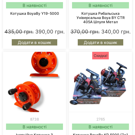
В наявності
В наявності
Котушка BoyaBy Y19-5000
Котушка Рибальська
Універсальна Boya BY CTR
405A Шпуля Метал
435,00
грн.
390,00
грн.
370,00
грн.
340,00
грн.
Додати в кошик
Додати в кошик
Скидка!
8738
2765
В наявності
В наявності
Інерційна Котушка З
Котушка BoyaBy KD 5000 (7+1