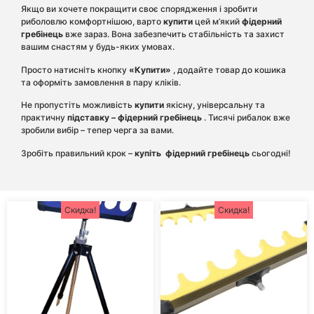
Якщо ви хочете покращити своє спорядження і зробити
риболовлю комфортнішою, варто
купити
цей м’який
фідерний
гребінець
вже зараз. Вона забезпечить стабільність та захист
вашим снастям у будь-яких умовах.
Просто натисніть кнопку
«Купити»
, додайте товар до кошика
та оформіть замовлення в пару кліків.
Не пропустіть можливість
купити
якісну, універсальну та
практичну
підставку – фідерний гребінець
. Тисячі рибалок вже
зробили вибір – тепер черга за вами.
Зробіть правильний крок –
купіть
фідерний гребінець
сьогодні!
Скидка!
Скидка!