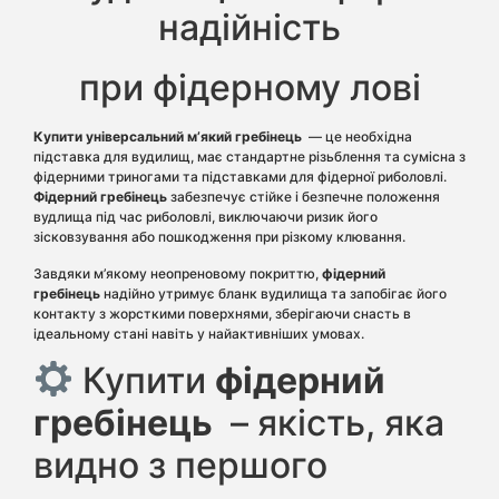
надійність
при фідерному лові
Купити універсальний м’який гребінець
— це необхідна
підставка для вудилищ, має стандартне різьблення та сумісна з
фідерними триногами та підставками для фідерної риболовлі.
Фідерний гребінець
забезпечує стійке і безпечне положення
вудлища під час риболовлі, виключаючи ризик його
зісковзування або пошкодження при різкому клювання.
Завдяки м’якому неопреновому покриттю,
фідерний
гребінець
надійно утримує бланк вудилища та запобігає його
контакту з жорсткими поверхнями, зберігаючи снасть в
ідеальному стані навіть у найактивніших умовах.
Купити
фідерний
гребінець
– якість, яка
видно з першого