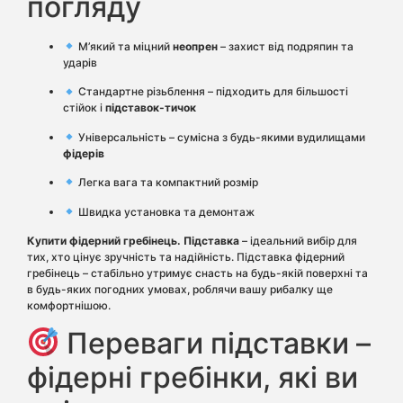
погляду
М’який та міцний
неопрен
– захист від подряпин та
ударів
Стандартне різьблення – підходить для більшості
стійок і
підставок-тичок
Універсальність – сумісна з будь-якими
вудилищами
фідерів
Легка вага та компактний розмір
Швидка установка та демонтаж
Купити фідерний гребінець. Підставка
– ідеальний вибір для
тих, хто цінує зручність та надійність. Підставка фідерний
гребінець – стабільно утримує снасть на будь-якій поверхні та
в будь-яких погодних умовах, роблячи вашу рибалку ще
комфортнішою.
Переваги підставки –
фідерні гребінки, які ви