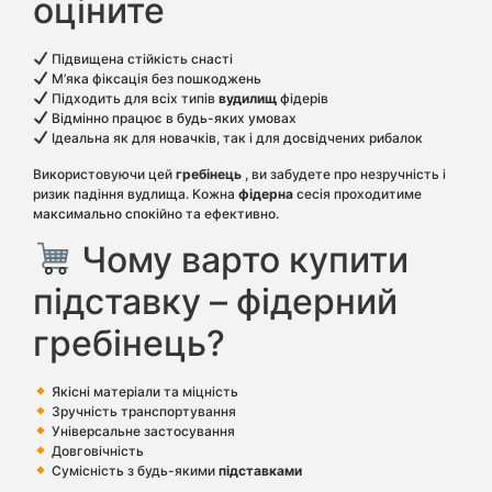
оціните
Підвищена стійкість снасті
М’яка фіксація без пошкоджень
Підходить для всіх типів
вудилищ
фідерів
Відмінно працює в будь-яких умовах
Ідеальна як для новачків, так і для досвідчених рибалок
Використовуючи цей
гребінець
, ви забудете про незручність і
ризик падіння вудлища. Кожна
фідерна
сесія проходитиме
максимально спокійно та ефективно.
Чому варто купити
підставку – фідерний
гребінець?
Якісні матеріали та міцність
Зручність транспортування
Універсальне застосування
Довговічність
Сумісність з будь-якими
підставками