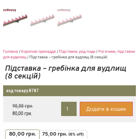
Головна
/
Коропові приладдя
/
Підставки, род поди
/
Рогачики, підставки
для вудилищ
/ Підставка – гребінка для вудлищ (8 секцій)
Підставка – гребінка для вудлищ
(8 секцій)
код товару:
8787
90,00
грн.
Додати в кошик
80,00
грн.
80,00
грн.
75,00
грн.
(6% off)