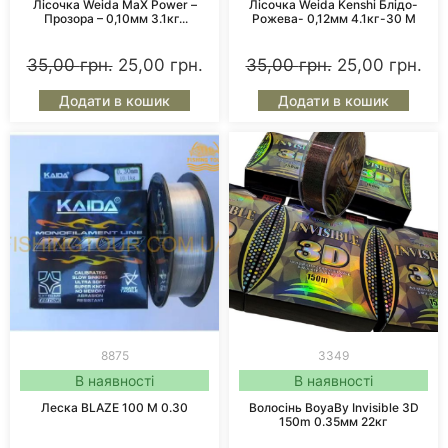
Лісочка Weida MaX Power –
Лісочка Weida Kenshi Блідо-
Прозора – 0,10мм 3.1кг...
Рожева- 0,12мм 4.1кг-30 М
35,00
грн.
25,00
грн.
35,00
грн.
25,00
грн.
Додати в кошик
Додати в кошик
8875
3349
В наявності
В наявності
Леска BLAZE 100 М 0.30
Волосінь BoyaBy Invisible 3D
150m 0.35мм 22кг