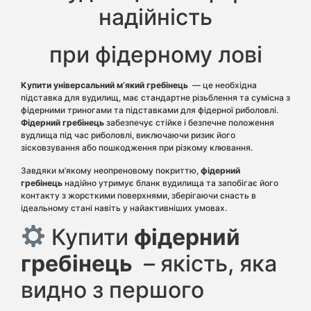
надійність
при фідерному лові
Купити універсальний м’який гребінець
— це необхідна
підставка для вудилищ, має стандартне різьблення та сумісна з
фідерними триногами та підставками для фідерної риболовлі.
Фідерний гребінець
забезпечує стійке і безпечне положення
вудлища під час риболовлі, виключаючи ризик його
зісковзування або пошкодження при різкому клювання.
Завдяки м’якому неопреновому покриттю,
фідерний
гребінець
надійно утримує бланк вудилища та запобігає його
контакту з жорсткими поверхнями, зберігаючи снасть в
ідеальному стані навіть у найактивніших умовах.
Купити
фідерний
гребінець
– якість, яка
видно з першого