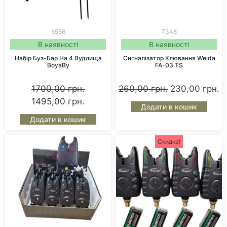
6556
7348
В наявності
В наявності
Набір Буз-Бар На 4 Вудлища
Сигналізатор Клювання Weida
BoyaBy
FA-03 TS
1700,00
грн.
260,00
грн.
230,00
грн.
1495,00
грн.
Додати в кошик
Додати в кошик
Скидка!