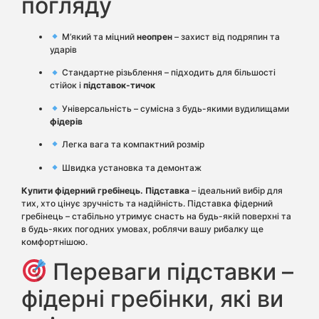
погляду
М’який та міцний
неопрен
– захист від подряпин та
ударів
Стандартне різьблення – підходить для більшості
стійок і
підставок-тичок
Універсальність – сумісна з будь-якими
вудилищами
фідерів
Легка вага та компактний розмір
Швидка установка та демонтаж
Купити фідерний гребінець. Підставка
– ідеальний вибір для
тих, хто цінує зручність та надійність. Підставка фідерний
гребінець – стабільно утримує снасть на будь-якій поверхні та
в будь-яких погодних умовах, роблячи вашу рибалку ще
комфортнішою.
Переваги підставки –
фідерні гребінки, які ви