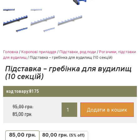
Головна
/
Коропові приладдя
/
Підставки, род поди
/
Рогачики, підставки
для вудилищ
/ Підставка – гребінка для вудилищ (10 секцій)
Підставка – гребінка для вудилищ
(10 секцій)
код товару:
8175
95,00
грн.
Додати в кошик
85,00
грн.
85,00
грн.
80,00
грн.
(5% off)