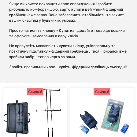
Якщо ви хочете покращити своє спорядження і зробити
риболовлю комфортнішою, варто
купити
цей м’який
фідерний
гребінець
вже зараз. Вона забезпечить стабільність та захист
вашим снастям у будь-яких умовах.
Просто натисніть кнопку
«Купити»
, додайте товар до кошика
та оформіть замовлення в пару кліків.
Не пропустіть можливість
купити
якісну, універсальну та
практичну
підставку – фідерний гребінець
. Тисячі рибалок вже
зробили вибір – тепер черга за вами.
Зробіть правильний крок –
купіть
фідерний гребінець
сьогодні!
Скидка!
Скидка!