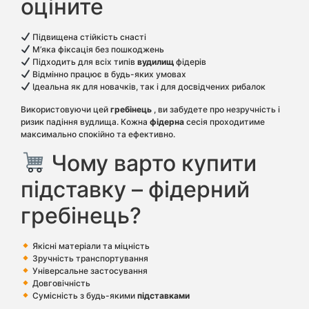
оціните
Підвищена стійкість снасті
М’яка фіксація без пошкоджень
Підходить для всіх типів
вудилищ
фідерів
Відмінно працює в будь-яких умовах
Ідеальна як для новачків, так і для досвідчених рибалок
Використовуючи цей
гребінець
, ви забудете про незручність і
ризик падіння вудлища. Кожна
фідерна
сесія проходитиме
максимально спокійно та ефективно.
Чому варто купити
підставку – фідерний
гребінець?
Якісні матеріали та міцність
Зручність транспортування
Універсальне застосування
Довговічність
Сумісність з будь-якими
підставками