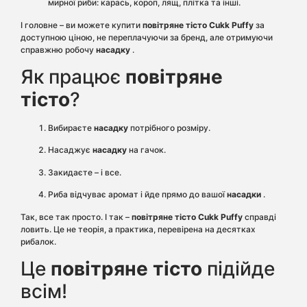
мирної риби: карась, короп, лящ, плітка та інші.
І головне – ви можете купити
повітряне тісто Cukk Puffy
за
доступною ціною, не переплачуючи за бренд, але отримуючи
справжню робочу
насадку
.
Як працює
повітряне
тісто
?
Вибираєте
насадку
потрібного розміру.
Насаджує
насадку
на гачок.
Закидаєте – і все.
Риба відчуває аромат і йде прямо до вашої
насадки
.
Так, все так просто. І так –
повітряне тісто Cukk Puffy
справді
ловить. Це не теорія, а практика, перевірена на десятках
рибалок.
Це
повітряне тісто
підійде
всім!