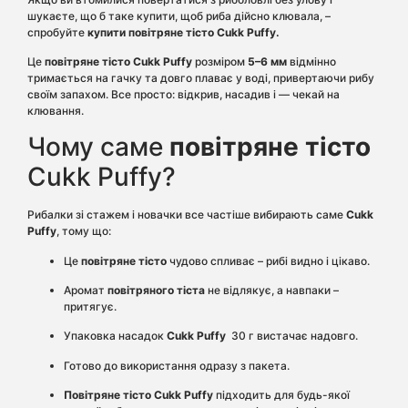
шукаєте, що б таке купити, щоб риба дійсно клювала, –
спробуйте
купити
повітряне
тісто Cukk Puffy
.
Це
повітряне тісто
Cukk Puffy
розміром
5–6 мм
відмінно
тримається на гачку та довго плаває у воді, привертаючи рибу
своїм запахом. Все просто: відкрив, насадив і — чекай на
клювання.
Чому саме
повітряне тісто
Cukk Puffy?
Рибалки зі стажем і новачки все частіше вибирають саме
Cukk
Puffy
, тому що:
Це
повітряне тісто
чудово спливає – рибі видно і цікаво.
Аромат
повітряного тіста
не відлякує, а навпаки –
притягує.
Упаковка насадок
Cukk Puffy
30 г вистачає надовго.
Готово до використання одразу з пакета.
Повітряне тісто
Cukk Puffy
підходить для будь-якої