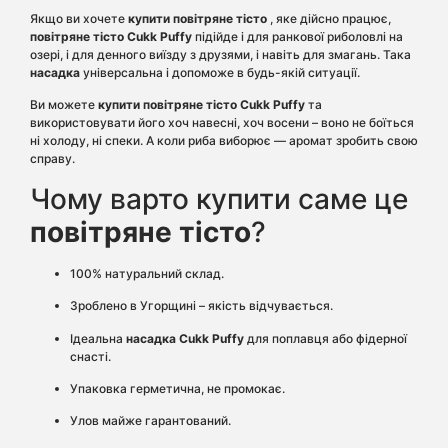
Якщо ви хочете
купити повітряне тіст
о
, яке дійсно працює,
повітряне тісто
Cukk Puffy
підійде і для ранкової риболовлі на
озері, і для денного виїзду з друзями, і навіть для змагань. Така
насадка
універсальна і допоможе в будь-якій ситуації.
Ви можете
купити повітряне тісто Cukk Puffy
та
використовувати його хоч навесні, хоч восени – воно не боїться
ні холоду, ні спеки. А коли риба виборює — аромат зробить свою
справу.
Чому варто купити саме це
повітряне тісто
?
100% натуральний склад.
Зроблено в Угорщині – якість відчувається.
Ідеальна
насадка Cukk Puffy
для поплавця або фідерної
снасті.
Упаковка герметична, не промокає.
Улов майже гарантований.