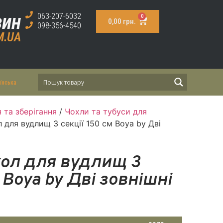
зин
063-207-6032
0
0,00
грн.
098-356-4540
M.UA
їнська
 та зберігання
/
Чохли та тубуси для
 для вудлищ 3 секції 150 см Boya by Дві
ол для вудлищ 3
м Boya by Дві зовнішні