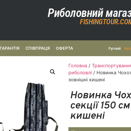
Риболовний мага
FISHINGTOUR.CO
ГАРАНТІЯ
СПІВПРАЦЯ
ОФЕРТА
Русский
Укра
Головна
/
Транспортування
риболовлі
/ Новинка Чохол
зовнішні кишені
Новинка Чох
секції 150 с
кишені