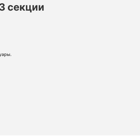
 3 секции
уары.