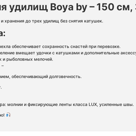
я удилищ Boya by – 150 см,
 хранения до трех удилищ без снятия катушек.
а:
чехла обеспечивает сохранность снастей при перевозке.
деление вмещает удочки с катушками и дополнительные аксесс
к и рыболовных мелочей.
d
–
нием, обеспечивающий долговечность.
.
ра: молнии и фиксирующие ленты класса LUX, усиленные швы.
ью!