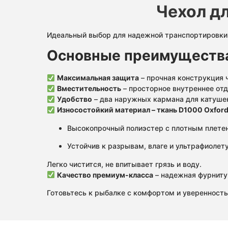
Чехол дл
Идеальный выбор для надежной транспортировки и
Основные преимуществ
Максимальная защита
– прочная конструкция 
Вместительность
– просторное внутреннее от
Удобство
– два наружных кармана для катуше
Износостойкий материал – ткань D1000 Oxfor
Высокопрочный полиэстер с плотным плете
Устойчив к разрывам, влаге и ультрафиолету
Легко чистится, не впитывает грязь и воду.
Качество премиум-класса
– надежная фурниту
Готовьтесь к рыбалке с комфортом и уверенност