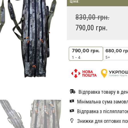
Ціна:
830,00
грн.
790,00
грн.
790,00
грн.
680,00
гр
5+
1 - 4
Відправка товару в ден
Мінімальна сума замовл
Відправка з післяплатою
Знижки для оптових по