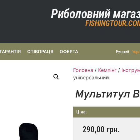
Риболовний мага
FISHINGTOUR.CO
ГАРАНТІЯ
СПІВПРАЦЯ
ОФЕРТА
Русский
Укра
Головна
/
Кемпінг
/
інстру
універсальний
Мультитул B
Ціна:
290,00
грн.