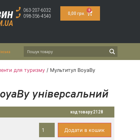
зин
063-207-6032
0
0,00
грн.
098-356-4540
M.UA
їнська
менти для туризму
/ Мультитул BoyaBy
oyaBy універсальний
код товару:
2128
Додати в кошик