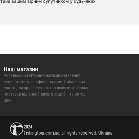
 стане вашим вірним супутником у будь-яких
Наш магазин
Рибальський інтернет-магазин схвалений
експертами та професіоналами. Рибальські
снасті для професіоналів та любителів. Прямі
поставки від виробників, роздрібні та оптові
ціни.
2024
Fishingtour.com.ua, all rights reserved. Ukraine.