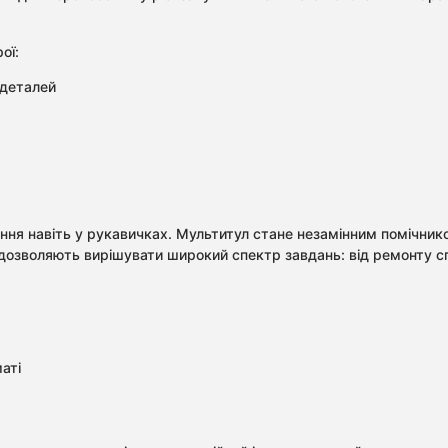
ої:
 деталей
ня навіть у рукавичках. Мультитул стане незамінним помічнико
ь дозволяють вирішувати широкий спектр завдань: від ремонту с
аті