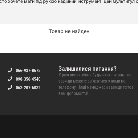
осто хочете мати під рукою надійний інструмент, цей мультитул
Товар не найден
Залишилися питання?
066-937-8675
У разі виникнення будь-яких питань - ви
098-356-4540
завжди можете зв'язатися з нами по
телефону. Наші менеджери завжди готові
063-207-6032
вам допомогти!