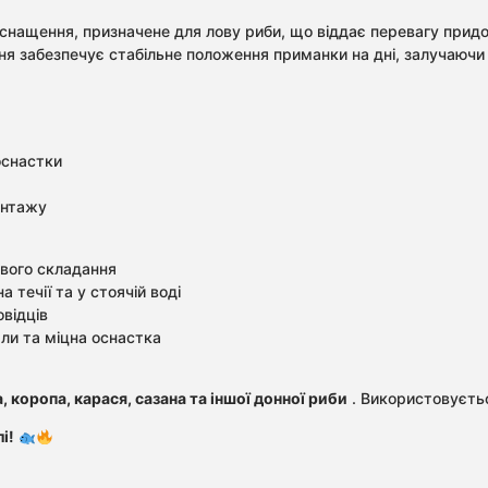
оснащення, призначене для лову риби, що віддає перевагу прид
я забезпечує стабільне положення приманки на дні, залучаючи
оснастки
онтажу
вого складання
 течії та у стоячій воді
відців
али та міцна оснастка
, коропа, карася, сазана та іншої донної риби
. Використовується
і!