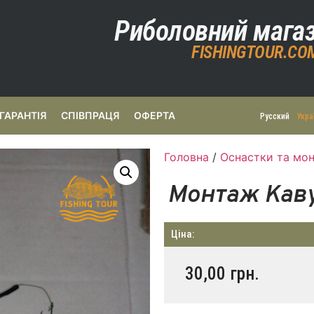
Риболовний мага
FISHINGTOUR.CO
ГАРАНТІЯ
СПІВПРАЦЯ
ОФЕРТА
Русский
Укра
Головна
/
Оснастки та мон
Монтаж Каву
Ціна:
30,00
грн.