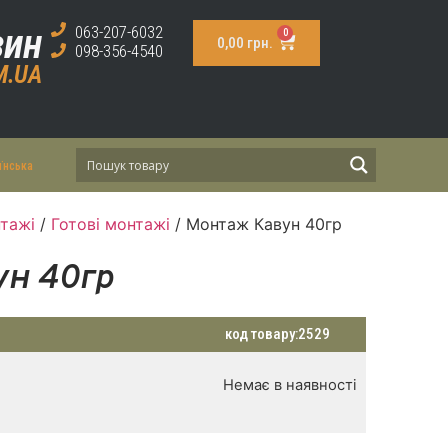
зин
063-207-6032
0
0,00
грн.
098-356-4540
M.UA
їнська
тажі
/
Готові монтажі
/ Монтаж Кавун 40гр
н 40гр
код товару:
2529
Немає в наявності