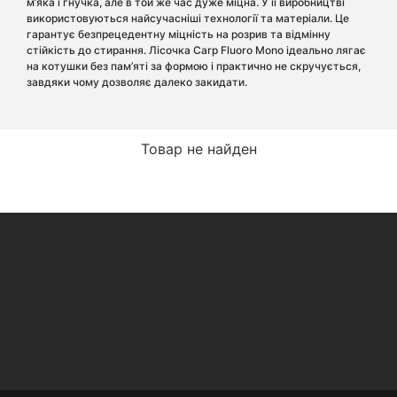
м’яка і гнучка, але в той же час дуже міцна. У її виробництві
використовуються найсучасніші технології та матеріали. Це
гарантує безпрецедентну міцність на розрив та відмінну
стійкість до стирання. Лісочка Carp Fluoro Mono ідеально лягає
на котушки без пам’яті за формою і практично не скручується,
завдяки чому дозволяє далеко закидати.
Товар не найден