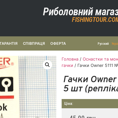
Риболовний мага
FISHINGTOUR.CO
ГАРАНТІЯ
СПІВПРАЦЯ
ОФЕРТА
Русский
Укра
Головна
/
Оснастки та мон
гачки
/ Гачки Owner 5111 №
Гачки Owner 
5 шт (реплік
Ціна: