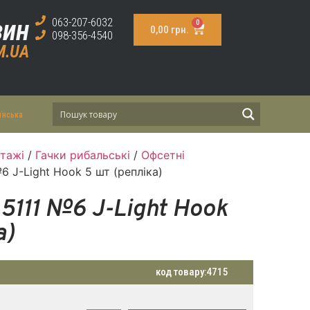
зин
063-207-6032
0
0,00
грн.
098-356-4540
M.UA
їнська
тажі
/
Гачки рибальські
/
Офсетні
6 J-Light Hook 5 шт (репліка)
5111 №6 J-Light Hook
а)
код товару:
4715