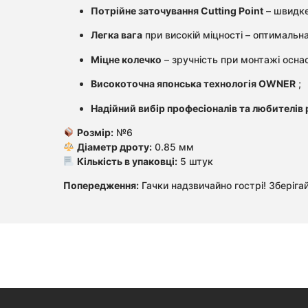
Потрійне заточування Cutting Point
– швидке
Легка вага
при високій міцності – оптимальн
Міцне колечко
– зручність при монтажі осна
Високоточна японська технологія OWNER
;
Надійний вибір професіоналів та любителів
Розмір:
№6
Діаметр дроту:
0.85 мм
Кількість в упаковці:
5 штук
Попередження:
Гачки надзвичайно гострі! Зберігай