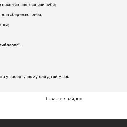
 проникнення тканини риби;
а для обережної риби;
стки;
 риболовлі
.
те у недоступному для дітей місці.
Товар не найден