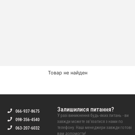
Товар не найден
Залишилися питання?
066-937-8675
У разі виникнення будь-яких питань - ви
098-356-4540
завжди можете зв'язатися з нами по
телефону. Наші менеджери завжди готові
063-207-6032
вам допомогти!