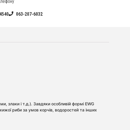
елефону
4540
063-207-6032
ми, злаки і т.д.). Завдяки особливій формі EWG
 хижої риби за умов корчів, водоростей та інших