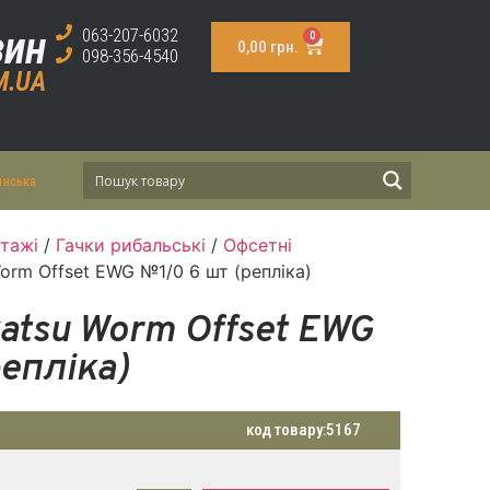
зин
063-207-6032
0
0,00
грн.
098-356-4540
M.UA
їнська
тажі
/
Гачки рибальські
/
Офсетні
orm Offset EWG №1/0 6 шт (репліка)
atsu Worm Offset EWG
епліка)
код товару:
5167