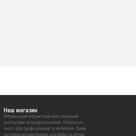
Наш магазин
Рибальський інтернет-магазин схвалений
експертами та професіоналами. Рибальські
снасті для професіоналів та любителів. Прямі
поставки від виробників, роздрібні та оптові