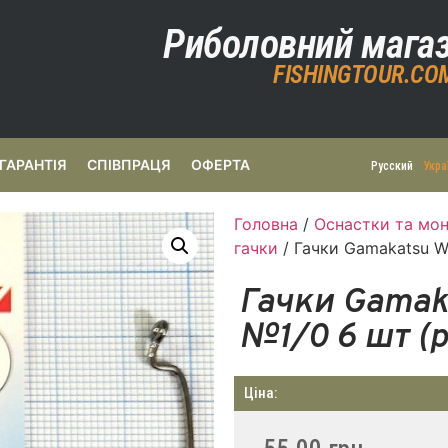
Риболовний мага
FISHINGTOUR.CO
ГАРАНТІЯ
СПІВПРАЦЯ
ОФЕРТА
Русский
Укра
Головна
/
Оснастки та мон
гачки
/ Гачки Gamakatsu W
Гачки Gamak
№1/0 6 шт (р
Ціна: