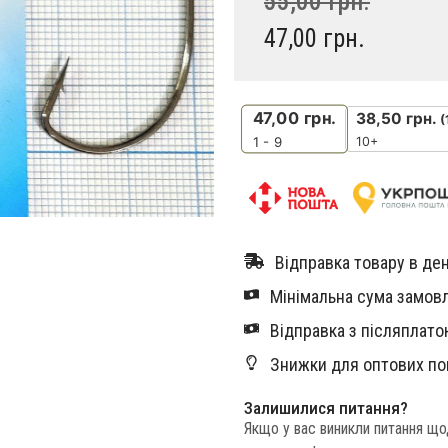
55,00
грн.
47,00
грн.
47,00
грн.
38,50
грн.
(
10+
1 - 9
Відправка товару в ден
Мінімальна сума замовл
Відправка з післяплатою
Знижки для оптових по
Залишилися питання?
Якщо у вас виникли питання щ