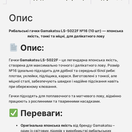
Опис
Рибальські гачки Gamakatsu LS-5022F №16 (10 шт) — японська
якість, тонкі та міцні, для делікатного лову
Опис:
Гачки
Gamakatsu LS-5022F
– це легендарна японська якість,
створена для максимально точного і делікатного лову. Розмір
№16 ідеально підходить для дрібної та середньої білої риби:
плотви, уклейки, підліщика, карася. Виготовлені з тонкої, але
міцної сталі, забезпечують швидке і надійне підсікання навіть
при обережному клювання.
Гачки підходять для поплавочного та матчевого лову, відмінно
працюють з рослинними та тваринними насадками.
Переваги:
Оригінальна японська якість
від бренду Gamakatsu –
один із світових лідерів у виробництві рибальських