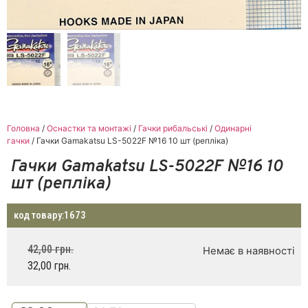
Головна
/
Оснастки та монтажі
/
Гачки рибальські
/
Одинарні
гачки
/ Гачки Gamakatsu LS-5022F №16 10 шт (репліка)
Гачки Gamakatsu LS-5022F №16 10
шт (репліка)
код товару:
1673
42,00
грн.
Немає в наявності
32,00
грн.