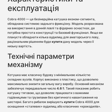
експлуатація
Cobra 4000 — це безінерційна катушка економ-сегмента,
обладнана системою заднього фрикціону. Модель розрахована
на використання в донній ловлі та фідерних оснастках, де
потрібна простота конструкції та базовий функціонал. Якщо ви
плануєте обладнати кілька вудилищ для аматорського лову,
раціональним рішенням буде
купити
дану модель через її
низьку вартість.
Технічні параметри
механізму
Котушка має класичну будову з мінімальною кількістю
складних вузлів. Корпус виконано з пластику, що дозволило
максимально знизити загальну вагу виробу. Основний механізм
забезпечує передавальне число
4.6:1
. Такий показник робить
катушку тяговою, що дозволяє працювати з важкими
годівницями та грузилами без критичного навантаження на
шестерні. Багато рибалок вирішують
купити
Cobra 4000 для
оснащення «сталевих» вудилищ або класичних «крокодилів».