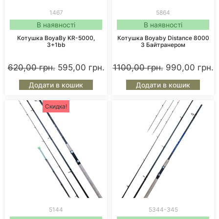
1467
5864
В наявності
В наявності
Котушка BoyaBy KR-5000,
Котушка Boyaby Distance 8000
3+1bb
З Байтранером
620,00
грн.
595,00
грн.
1100,00
грн.
990,00
грн.
Додати в кошик
Додати в кошик
Скидка!
5144
5344-345