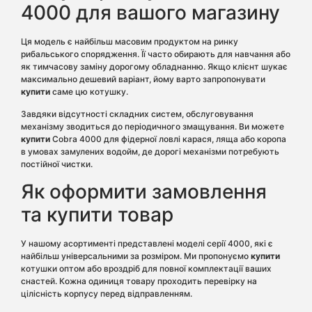
4000 для вашого магазину
Ця модель є найбільш масовим продуктом на ринку
рибальського спорядження. Її часто обирають для навчання або
як тимчасову заміну дорогому обладнанню. Якщо клієнт шукає
максимально дешевий варіант, йому варто запропонувати
купити
саме цю котушку.
Завдяки відсутності складних систем, обслуговування
механізму зводиться до періодичного змащування. Ви можете
купити
Cobra 4000 для фідерної ловлі карася, ляща або коропа
в умовах замулених водойм, де дорогі механізми потребують
постійної чистки.
Як оформити замовлення
та купити товар
У нашому асортименті представлені моделі серії 4000, які є
найбільш універсальними за розміром. Ми пропонуємо
купити
котушки оптом або вроздріб для повної комплектації ваших
снастей. Кожна одиниця товару проходить перевірку на
цілісність корпусу перед відправленням.