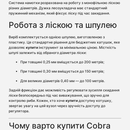
Система намотки розрахована на роботу з монофільною ліскою
різних діаметрів. Дужка лесоукладача має стандартний
пружинний механізм, який фіксує ліску під час закидання.
Робота з ліскою та шпулею
Виріб комплектується однією шпулею, виготовленою з
пластику. Це стандартне рішення для бюджетних катушок, яке
дозволяє
купити
інструмент за мінімальною ціною. Місткість
шпулі залежить від обраного діаметра ліски:
При товщині 0,25 мм вміщується до 200 метрів;
При товщині 0,30 мм вміщується до 150 метрів;
Для великих діаметрів 0,40 мм — до 100 метрів.
Задній фрикціон дає можливість регулювати зусилля скидання
ліски безпосередньо під час виважування, що зручно для
контролю риби. Кожен, хто хоче
купити
доступну котушку,
звертає увагу на цей вузол через зручність доступу до
регулятора.
Чому варто купити Cobra