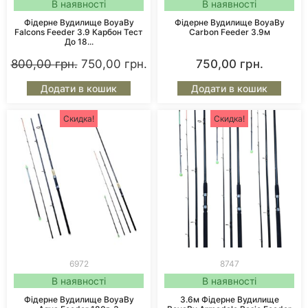
В наявності
В наявності
Фідерне Вудилище BoyaBy
Фідерне Вудилище BoyaBy
Falcons Feeder 3.9 Карбон Тест
Carbon Feeder 3.9м
До 18...
800,00
грн.
750,00
грн.
750,00
грн.
Додати в кошик
Додати в кошик
Скидка!
Скидка!
6972
8747
В наявності
В наявності
Фідерне Вудилище BoyaBy
3.6м Фідерне Вудилище