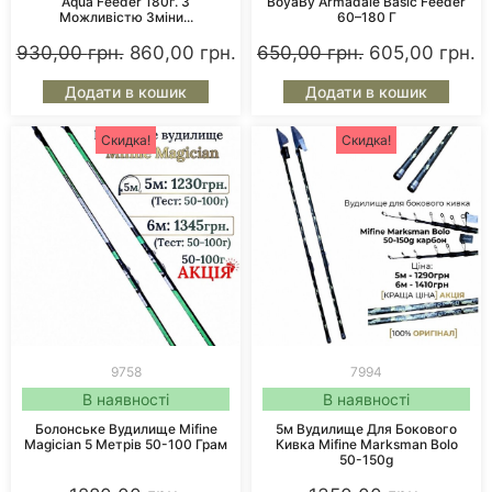
Aqua Feeder 180г. З
BoyaBy Armadale Basic Feeder
Можливістю Зміни...
60–180 Г
930,00
грн.
860,00
грн.
650,00
грн.
605,00
грн.
Додати в кошик
Додати в кошик
Скидка!
Скидка!
9758
7994
В наявності
В наявності
Болонське Вудилище Mifine
5м Вудилище Для Бокового
Magician 5 Метрів 50-100 Грам
Кивка Mifine Marksman Bolo
50-150g