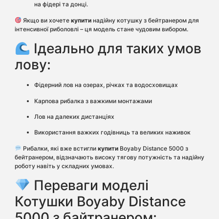
на фідері та донці.
Якщо ви хочете
купити
надійну котушку з бейтранером для
інтенсивної риболовлі – ця модель стане чудовим вибором.
Ідеально для таких умов
лову:
Фідерний лов на озерах, річках та водосховищах
Карпова рибалка з важкими монтажами
Лов на далеких дистанціях
Використання важких годівниць та великих наживок
Рибалки, які вже встигли
купити
Boyaby Distance 5000 з
бейтранером, відзначають високу тягову потужність та надійну
роботу навіть у складних умовах.
Переваги моделі
Котушки Boyaby Distance
5000 з байтранером: