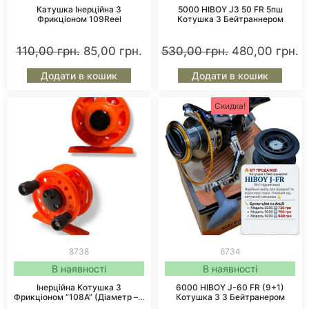
Катушка Інерційна З
5000 HIBOY J3 50 FR 5пш
Фрикціоном 109Reel
Котушка З Бейтраннером
110,00
грн.
85,00
грн.
530,00
грн.
480,00
грн.
Додати в кошик
Додати в кошик
Скидка!
8738
6734
В наявності
В наявності
Інерційна Котушка З
6000 HIBOY J-60 FR (9+1)
Фрикціоном “108А” (діаметр –...
Котушка З З Бейтранером