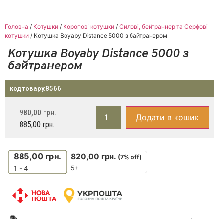
Головна
/
Котушки
/
Коропові котушки
/
Силові, бейтраннер та Серфові
котушки
/ Котушка Boyaby Distance 5000 з байтранером
Котушка Boyaby Distance 5000 з
байтранером
код товару:
8566
980,00
грн.
Додати в кошик
885,00
грн.
885,00
грн.
820,00
грн.
(7% off)
5+
1 - 4