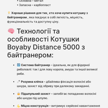
• Основна – метал
• Запасна – карбопласт
Хороше рішення для тих, хто хоче купити котушку з
бейтранером
, яка поєднує в собі легкість, міцність,
функціональність та доступну ціну.
Технології та
особливості Котушки
Boyaby Distance 5000 з
байтранером:
Система байтранер
– ідеальна, як для фідерної
риболовлі: так і для лову коропа, амура та іншої великої
риби.
Розумна кліпса
– дбайлива фіксація волосіні або
шнура, захист від обриву при далекому закиданні.
Підшпульний захист
– запобігає попаданню волосіні
або шнура під шпулю.
Міцна конструкція
– витримує серйозні навантаження