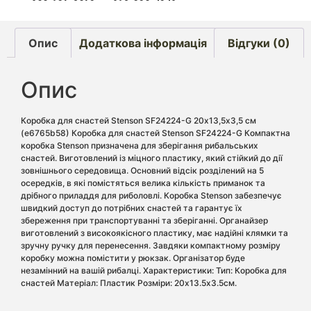
Опис
Додаткова інформація
Відгуки (0)
Опис
Коробка для снастей Stenson SF24224-G 20х13,5х3,5 см
(e6765b58) Коробка для снастей Stenson SF24224-G Компактна
коробка Stenson призначена для зберігання рибальських
снастей. Виготовлений із міцного пластику, який стійкий до дії
зовнішнього середовища. Основний відсік розділений на 5
осередків, в які помістяться велика кількість приманок та
дрібного приладдя для риболовлі. Коробка Stenson забезпечує
швидкий доступ до потрібних снастей та гарантує їх
збереження при транспортуванні та зберіганні. Органайзер
виготовлений з високоякісного пластику, має надійні клямки та
зручну ручку для перенесення. Завдяки компактному розміру
коробку можна помістити у рюкзак. Організатор буде
незамінний на вашій рибалці. Характеристики: Тип: Коробка для
снастей Матеріал: Пластик Розміри: 20х13.5х3.5см.