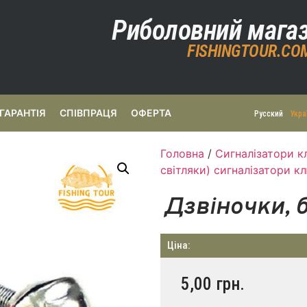
Риболовний мага
FISHINGTOUR.CO
ГАРАНТІЯ
СПІВПРАЦЯ
ОФЕРТА
Русский
Укра
Головна
/
Сигналізатори к
світляки) сигналізатори к
Дзвіночки, 
Ціна:
5,00
грн.