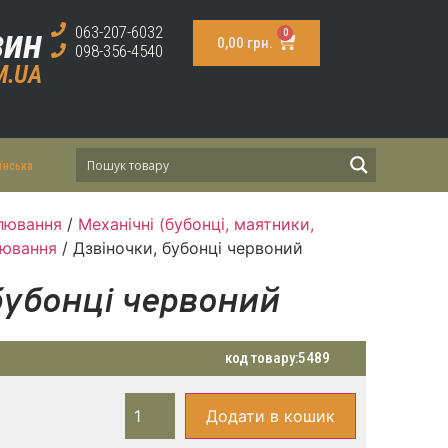
зин
063-207-6032
0
0,00
грн.
098-356-4540
M.UA
їнська
лювання
/
Механічні (бубонці, маятники,
лювання
/ Дзвіночки, бубонці червоний
бубонці червоний
код товару:
5489
Додати в кошик