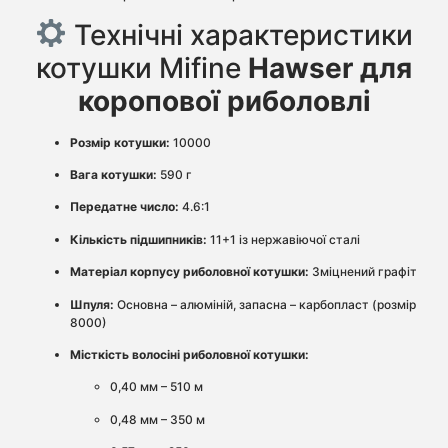
Технічні характеристики
котушки Mifine
Hawser для
коропової риболовлі
Розмір котушки:
10000
Вага котушки:
590 г
Передатне число:
4.6:1
Кількість підшипників:
11+1 із нержавіючої сталі
Матеріал корпусу риболовної котушки:
Зміцнений графіт
Шпуля:
Основна – алюміній, запасна – карбопласт (розмір
8000)
Місткість волосіні риболовної котушки:
0,40 мм – 510 м
0,48 мм – 350 м