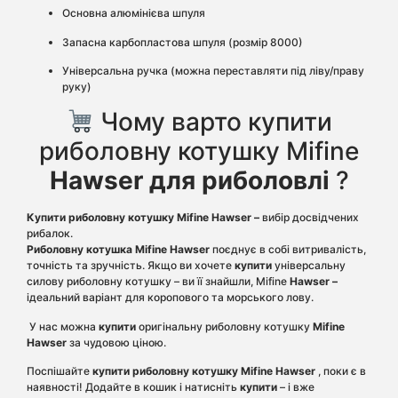
Основна алюмінієва шпуля
Запасна карбопластова шпуля (розмір 8000)
Універсальна ручка (можна переставляти під ліву/праву
руку)
Чому варто купити
риболовну котушку Mifine
Hawser для риболовлі
?
Купити риболовну котушку Mifine Hawser –
вибір досвідчених
рибалок.
Риболовну котушка Mifine Hawser
поєднує в собі витривалість,
точність та зручність. Якщо ви хочете
купити
універсальну
силову риболовну котушку – ви її знайшли, Mifine
Hawser –
ідеальний варіант для коропового та морського лову.
У нас можна
купити
оригінальну риболовну котушку
Mifine
Hawser
за чудовою ціною.
Поспішайте
купити риболовну котушку Mifine Hawser
, поки є в
наявності! Додайте в кошик і натисніть
купити
– і вже