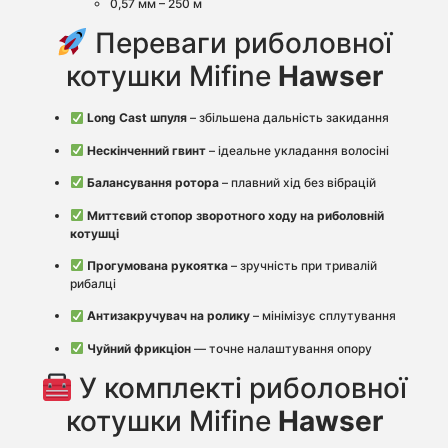
0,57 мм – 250 м
Переваги риболовної
котушки Mifine
Hawser
Long Cast шпуля
– збільшена дальність закидання
Нескінченний гвинт
– ідеальне укладання волосіні
Балансування ротора
– плавний хід без вібрацій
Миттєвий стопор зворотного ходу на риболовній
котушці
Прогумована рукоятка
– зручність при тривалій
рибалці
Антизакручувач на ролику
– мінімізує сплутування
Чуйний фрикціон
— точне налаштування опору
У комплекті риболовної
котушки Mifine
Hawser