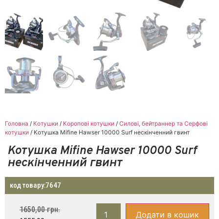
Головна
/
Котушки
/
Коропові котушки
/
Силові, бейтраннер та Серфові
котушки
/ Котушка Mifine Hawser 10000 Surf нескінченний гвинт
Котушка Mifine Hawser 10000 Surf
нескінченний гвинт
код товару:
7647
1650,00
грн.
Додати в кошик