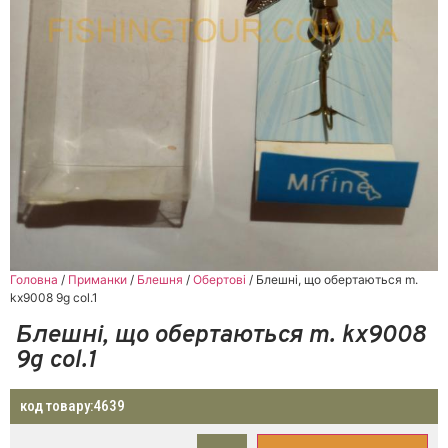
Головна
/
Приманки
/
Блешня
/
Обертові
/ Блешні, що обертаються m.
kx9008 9g col.1
Блешні, що обертаються m. kx9008
9g col.1
код товару:
4639