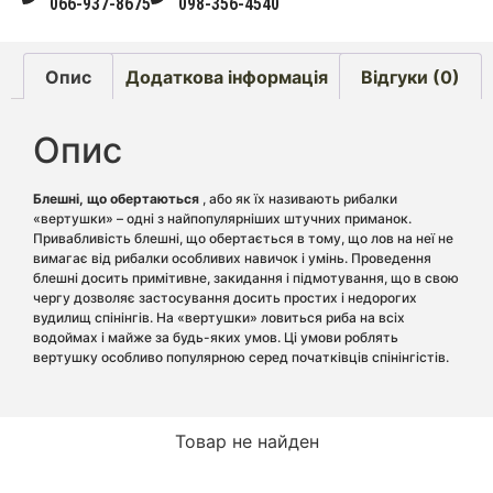
066-937-8675
098-356-4540
Опис
Додаткова інформація
Відгуки (0)
Опис
Блешні, що обертаються
, або як їх називають рибалки
«вертушки» – одні з найпопулярніших штучних приманок.
Привабливість блешні, що обертається в тому, що лов на неї не
вимагає від рибалки особливих навичок і умінь. Проведення
блешні досить примітивне, закидання і підмотування, що в свою
чергу дозволяє застосування досить простих і недорогих
вудилищ спінінгів. На «вертушки» ловиться риба на всіх
водоймах і майже за будь-яких умов. Ці умови роблять
вертушку особливо популярною серед початківців спінінгістів.
Товар не найден