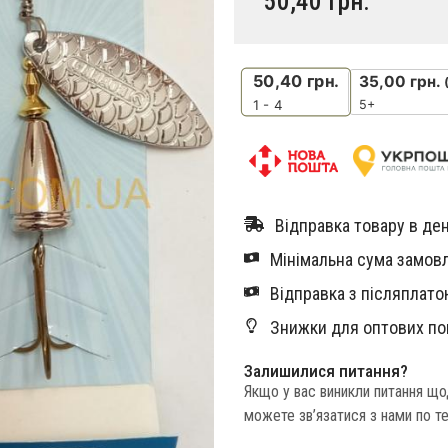
50,40
грн.
50,40
грн.
35,00
грн.
5+
1 - 4
Відправка товару в ден
Мінімальна сума замовл
Відправка з післяплатою
Знижки для оптових по
Залишилися питання?
Якщо у вас виникли питання щ
можете зв’язатися з нами по т