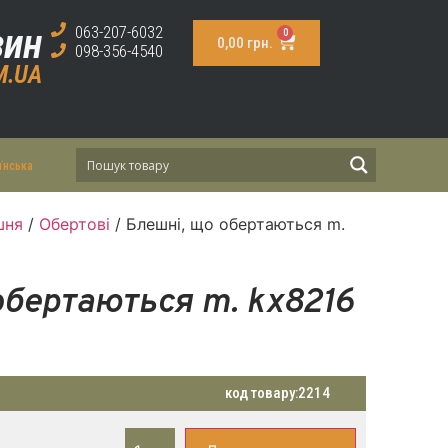
зин
063-207-6032
0
0,00
грн.
098-356-4540
M.UA
їнська
шня
/
Обертові
/ Блешні, що обертаються m.
обертаються m. kx8216
код товару:
2214