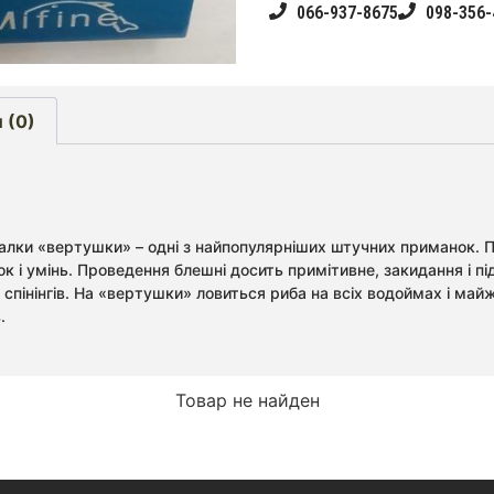
066-937-8675
098-356-
 (0)
балки «вертушки» – одні з найпопулярніших штучних приманок. 
ок і умінь. Проведення блешні досить примітивне, закидання і 
спінінгів. На «вертушки» ловиться риба на всіх водоймах і май
.
Товар не найден