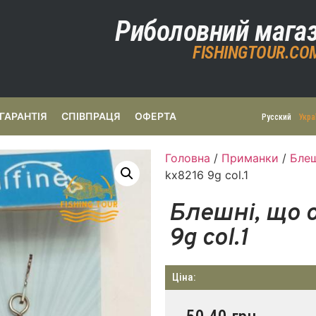
Риболовний мага
FISHINGTOUR.CO
ГАРАНТІЯ
СПІВПРАЦЯ
ОФЕРТА
Русский
Укра
Головна
/
Приманки
/
Бле
kx8216 9g col.1
Блешні, що 
9g col.1
Ціна: