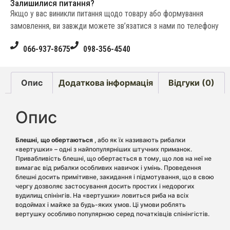
Залишилися питання?
Якщо у вас виникли питання щодо товару або формування
замовлення, ви завжди можете зв’язатися з нами по телефону
066-937-8675
098-356-4540
Опис
Додаткова інформація
Відгуки (0)
Опис
Блешні, що обертаються
, або як їх називають рибалки
«вертушки» – одні з найпопулярніших штучних приманок.
Привабливість блешні, що обертається в тому, що лов на неї не
вимагає від рибалки особливих навичок і умінь. Проведення
блешні досить примітивне, закидання і підмотування, що в свою
чергу дозволяє застосування досить простих і недорогих
вудилищ спінінгів. На «вертушки» ловиться риба на всіх
водоймах і майже за будь-яких умов. Ці умови роблять
вертушку особливо популярною серед початківців спінінгістів.