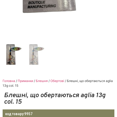
Головна
/
Приманки
/
Блешня
/
Обертові
/ Блешні, що обертаються aglia
13g col. 15
Блешні, що обертаються aglia 13g
col. 15
код товару:
9957