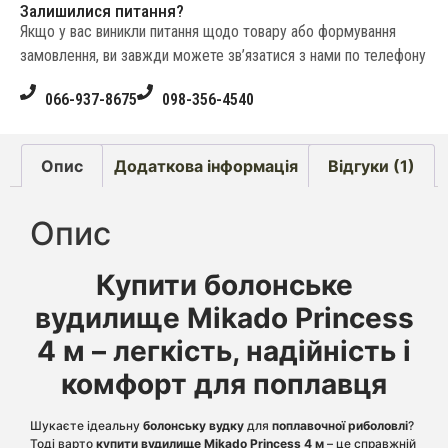
Залишилися питання?
Якщо у вас виникли питання щодо товару або формування
замовлення, ви завжди можете зв’язатися з нами по телефону
066-937-8675
098-356-4540
Опис
Додаткова інформація
Відгуки (1)
Опис
Купити болонське
вудилище Mikado Princess
4 м – легкість, надійність і
комфорт для поплавця
Шукаєте ідеальну
болонську вудку
для
поплавочної риболовлі
?
Тоді варто
купити вудилище
Mikado Princess 4 м
– це справжній