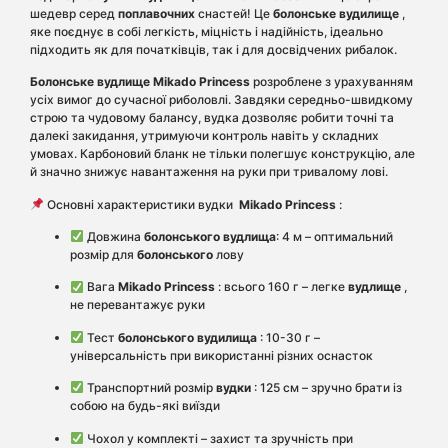
шедевр серед
поплавочних
снастей! Це
болонське вудилище
,
яке поєднує в собі легкість, міцність і надійність, ідеально
підходить як для початківців, так і для досвідчених рибалок.
Болонське вудлище Mikado Princess
розроблене з урахуванням
усіх вимог до сучасної риболовлі. Завдяки середньо-швидкому
строю та чудовому балансу, вудка дозволяє робити точні та
далекі закидання, утримуючи контроль навіть у складних
умовах. Карбоновий бланк не тільки полегшує конструкцію, але
й значно знижує навантаження на руки при тривалому лові.
Основні характеристики вудки
Mikado Princess
:
Довжина
болонського вудлища
: 4 м – оптимальний
розмір для
болонського
лову
Вага
Mikado Princess
: всього 160 г – легке
вудлище
,
не перевантажує руки
Тест
болонського вудилища
: 10-30 г –
універсальність при використанні різних оснасток
Транспортний розмір
вудки
: 125 см – зручно брати із
собою на будь-які виїзди
Чохол у комплекті – захист та зручність при