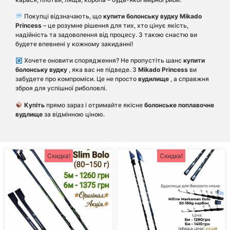
Покупці відзначають, що
купити
болонську вудку
Mikado
Princess
– це розумне рішення для тих, хто цінує якість,
надійність та задоволення від процесу. З такою снастю ви
будете впевнені у кожному закиданні!
Хочете оновити спорядження? Не пропустіть шанс
купити
болонську вудку
, яка вас не підведе. З
Mikado Princess
ви
забудете про компроміси. Це не просто
вудилище
, а справжня
зброя для успішної риболовлі.
Купіть
прямо зараз і отримайте якісне
болонське поплавочне
вудлище
за відмінною ціною.
Скидка!
Скидка!