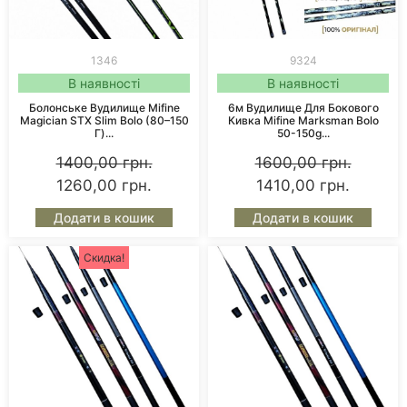
1346
9324
В наявності
В наявності
Болонське Вудилище Mifine
6м Вудилище Для Бокового
Magician STX Slim Bolo (80–150
Кивка Mifine Marksman Bolo
Г)...
50-150g...
1400,00
грн.
1600,00
грн.
1260,00
грн.
1410,00
грн.
Додати в кошик
Додати в кошик
Скидка!