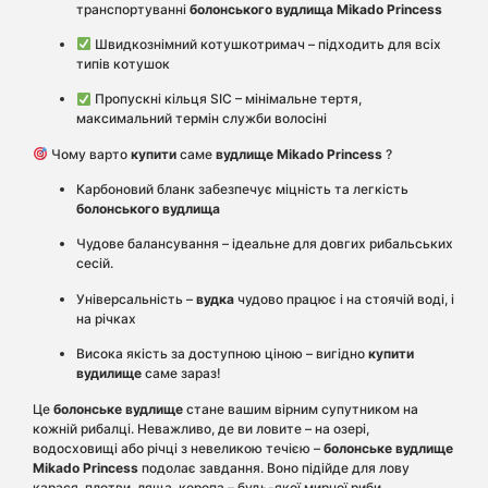
транспортуванні
болонського вудлища
Mikado Princess
Швидкознімний котушкотримач – підходить для всіх
типів котушок
Пропускні кільця SIC – мінімальне тертя,
максимальний термін служби волосіні
Чому варто
купити
саме
вудлище Mikado Princess
?
Карбоновий бланк забезпечує міцність та легкість
болонського вудлища
Чудове балансування – ідеальне для довгих рибальських
сесій.
Універсальність –
вудка
чудово працює і на стоячій воді, і
на річках
Висока якість за доступною ціною – вигідно
купити
вудилище
саме зараз!
Це
болонське вудлище
стане вашим вірним супутником на
кожній рибалці. Неважливо, де ви ловите – на озері,
водосховищі або річці з невеликою течією –
болонське вудлище
Mikado Princess
подолає завдання. Воно підійде для лову
карася, плотви, ляща, коропа – будь-якої мирної риби.