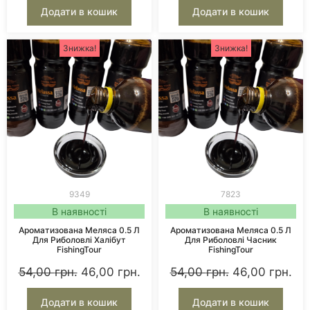
Додати в кошик
Додати в кошик
Знижка!
Знижка!
9349
7823
В наявності
В наявності
Ароматизована Меляса 0.5 Л
Ароматизована Меляса 0.5 Л
Для Риболовлі Халібут
Для Риболовлі Часник
FishingTour
FishingTour
54,00
грн.
46,00
грн.
54,00
грн.
46,00
грн.
Додати в кошик
Додати в кошик