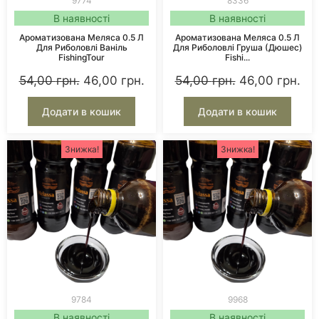
9774
8336
В наявності
В наявності
Ароматизована Меляса 0.5 Л
Ароматизована Меляса 0.5 Л
Для Риболовлі Ваніль
Для Риболовлі Груша (Дюшес)
FishingTour
Fishi...
54,00
грн.
46,00
грн.
54,00
грн.
46,00
грн.
Додати в кошик
Додати в кошик
Знижка!
Знижка!
9784
9968
В наявності
В наявності