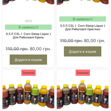
В наявності
6959
0.5 Л CSL ( Corn Steep Liquor )
В наявності
Для Риболовлі Оригінал
0.5 Л CSL ( Corn Steep Liquor )
Для Риболовлі Криль
110,00
грн.
80,00
грн.
110,00
грн.
80,00
грн.
Додати в кошик
Додати в кошик
Знижка!
Знижка!