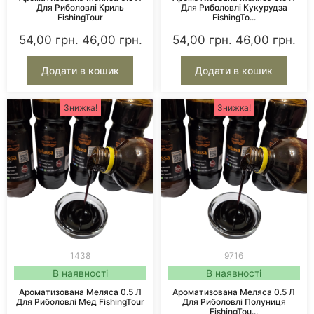
Для Риболовлі Криль
Для Риболовлі Кукурудза
FishingTour
FishingTo...
54,00
грн.
46,00
грн.
54,00
грн.
46,00
грн.
Додати в кошик
Додати в кошик
Знижка!
Знижка!
1438
9716
В наявності
В наявності
Ароматизована Меляса 0.5 Л
Ароматизована Меляса 0.5 Л
Для Риболовлі Мед FishingTour
Для Риболовлі Полуниця
FishingTou...