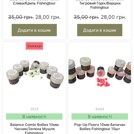
Слива/Криль Fishingtour
Тигровий Горіх/Вершки
Fishingtour
35,00
грн.
28,00
грн.
35,00
грн.
28,00
грн.
Додати в кошик
Додати в кошик
Знижка!
2619
8484
В наявності
В наявності
Balance Combi Boilies 10мм
Pop-Up Fluoro 10мм Белачан
Часник/Зелена Мушля
Boilies Fishingtour 15шт
Fishingtour