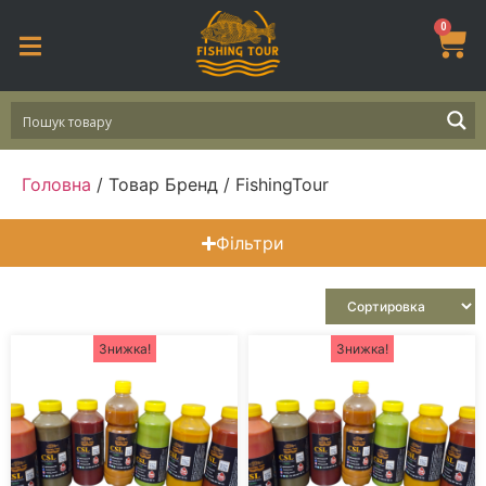
0
Головна
/ Товар Бренд / FishingTour
Фільтри
Знижка!
Знижка!