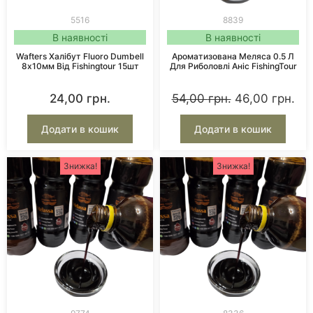
5516
8839
В наявності
В наявності
Wafters Халібут Fluoro Dumbell
Ароматизована Меляса 0.5 Л
8х10мм Від Fishingtour 15шт
Для Риболовлі Аніс FishingTour
24,00
грн.
54,00
грн.
46,00
грн.
Додати в кошик
Додати в кошик
Знижка!
Знижка!