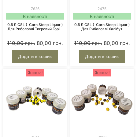
7626
2475
В наявності
В наявності
0.5 Л CSL ( Corn Steep Liquor )
0.5 Л CSL ( Corn Steep Liquor )
Для Риболовлі Тигровий Горі...
Для Риболовлі Халібут
110,00
грн.
80,00
грн.
110,00
грн.
80,00
грн.
Додати в кошик
Додати в кошик
Знижка!
Знижка!