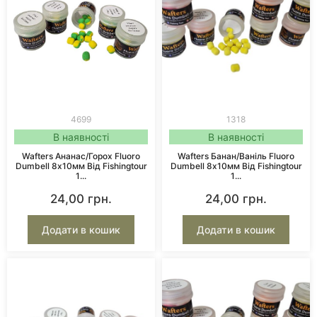
4699
1318
В наявності
В наявності
Wafters Ананас/Горох Fluoro
Wafters Банан/Ваніль Fluoro
Dumbell 8х10мм Від Fishingtour
Dumbell 8х10мм Від Fishingtour
1...
1...
24,00
грн.
24,00
грн.
Додати в кошик
Додати в кошик