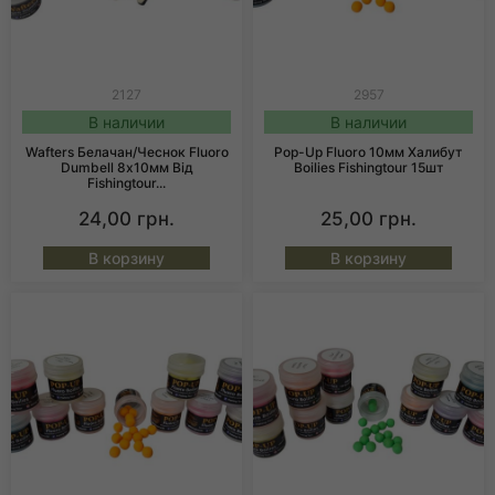
2127
2957
В наличии
В наличии
Wafters Белачан/Чеснок Fluoro
Pop-Up Fluoro 10мм Халибут
Dumbell 8х10мм Від
Boilies Fishingtour 15шт
Fishingtour...
24,00
грн.
25,00
грн.
В корзину
В корзину