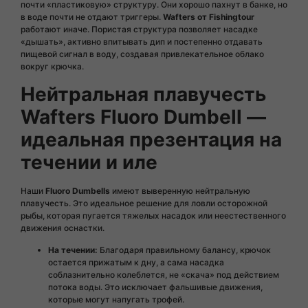
почти «пластиковую» структуру. Они хорошо пахнут в банке, но
в воде почти не отдают триггеры.
Wafters от Fishingtour
работают иначе. Пористая структура позволяет насадке
«дышать», активно впитывать дип и постепенно отдавать
пищевой сигнал в воду, создавая привлекательное облако
вокруг крючка.
Нейтральная плавучесть
Wafters Fluoro Dumbell —
идеальная презентация на
течении и иле
Наши
Fluoro Dumbells
имеют выверенную нейтральную
плавучесть. Это идеальное решение для ловли осторожной
рыбы, которая пугается тяжелых насадок или неестественного
движения оснастки.
На течении:
Благодаря правильному балансу, крючок
остается прижатым к дну, а сама насадка
соблазнительно колеблется, не «скача» под действием
потока воды. Это исключает фальшивые движения,
которые могут напугать трофей.