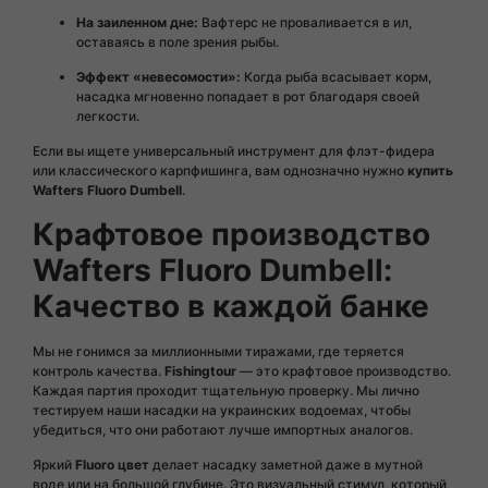
На заиленном дне:
Вафтерс не проваливается в ил,
оставаясь в поле зрения рыбы.
Эффект «невесомости»:
Когда рыба всасывает корм,
насадка мгновенно попадает в рот благодаря своей
легкости.
Если вы ищете универсальный инструмент для флэт-фидера
или классического карпфишинга, вам однозначно нужно
купить
Wafters Fluoro Dumbell
.
Крафтовое производство
Wafters Fluoro Dumbell:
Качество в каждой банке
Мы не гонимся за миллионными тиражами, где теряется
контроль качества.
Fishingtour
— это крафтовое производство.
Каждая партия проходит тщательную проверку. Мы лично
тестируем наши насадки на украинских водоемах, чтобы
убедиться, что они работают лучше импортных аналогов.
Яркий
Fluoro цвет
делает насадку заметной даже в мутной
воде или на большой глубине. Это визуальный стимул, который