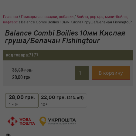
Главная
/
Прикормка, насадки, добавки
/
Бойлы, pop ups, мини-бойлы,
вафтерс
/ Balance Combi Boilies 10мм Кислая груша/Белачан Fishingtour
Balance Combi Boilies 10мм Кислая
груша/Белачан Fishingtour
код товара:
7177
35,00
грн.
В корзину
28,00
грн.
28,00
грн.
22,00
грн.
(21% off)
10+
1 - 9