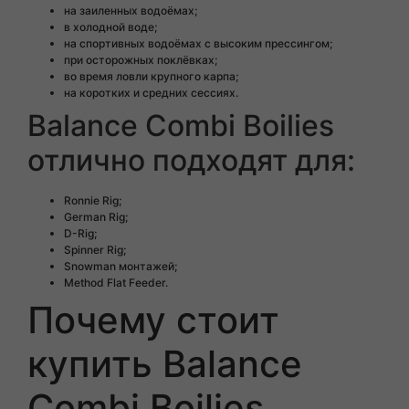
на заиленных водоёмах;
в холодной воде;
на спортивных водоёмах с высоким прессингом;
при осторожных поклёвках;
во время ловли крупного карпа;
на коротких и средних сессиях.
Balance Combi Boilies
отлично подходят для:
Ronnie Rig;
German Rig;
D-Rig;
Spinner Rig;
Snowman монтажей;
Method Flat Feeder.
Почему стоит
купить Balance
Combi Boilies