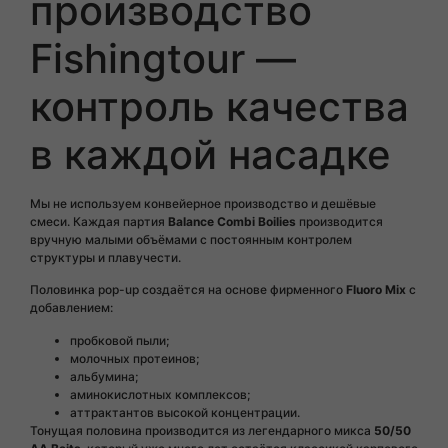
производство
Fishingtour —
контроль качества
в каждой насадке
Мы не используем конвейерное производство и дешёвые
смеси. Каждая партия
Balance Combi Boilies
производится
вручную малыми объёмами с постоянным контролем
структуры и плавучести.
Половинка pop-up создаётся на основе фирменного
Fluoro Mix
с
добавлением:
пробковой пыли;
молочных протеинов;
альбумина;
аминокислотных комплексов;
аттрактантов высокой концентрации.
Тонущая половина производится из легендарного микса
50/50