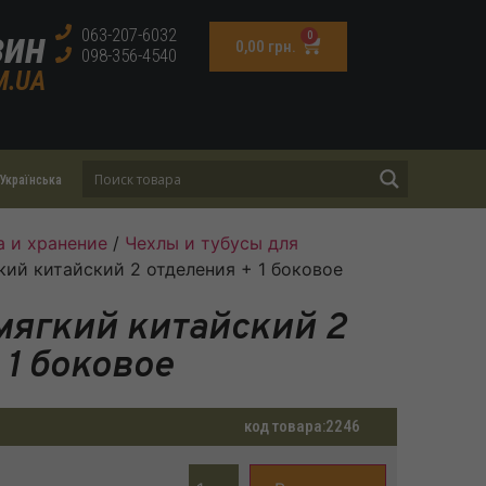
зин
063-207-6032
0
0,00
грн.
098-356-4540
M.UA
Українська
а и хранение
/
Чехлы и тубусы для
кий китайский 2 отделения + 1 боковое
мягкий китайский 2
 1 боковое
код товара:
2246