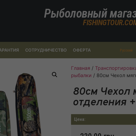
Рыболовный мага
FISHINGTOUR.CO
АРАНТИЯ
СОТРУДНИЧЕСТВО
ОФЕРТА
Русский
Главная
/
Транспортировк
рыбалки
/ 80см Чехол мяг
80см Чехол 
отделения +
Цена: