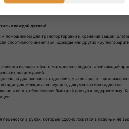
стиль в каждой детали!
ым помощником для транспортировки и хранения вещей. Благо
для спортивного инвентаря, одежды или других крупногабарит
твенного износостойкого материала с водоотталкивающей проп
нических повреждений.
елено на два основных отделения, что позволяет организованн
одходит для мелких аксессуаров, документов или гаджетов.
авно и легко, обеспечивая быстрый доступ к содержимому. К
ации.
 переноски в руках, которые удобно ложатся в ладонь и не 