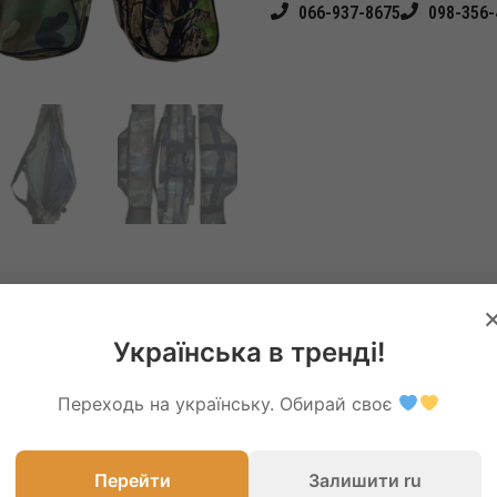
066-937-8675
098-356-
Українська в тренді!
Переходь на українську. Обирай своє
Перейти
Залишити ru