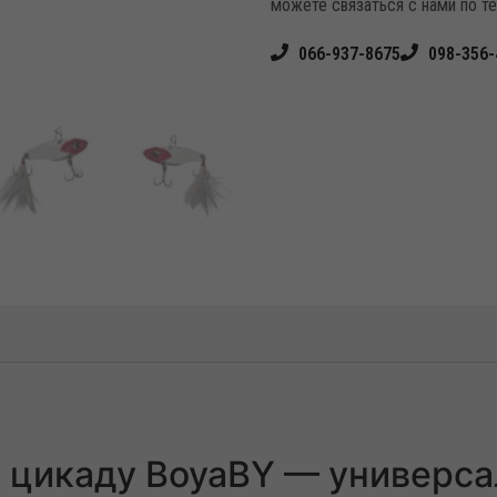
можете связаться с нами по т
066-937-8675
098-356-
 цикаду BoyaBY — универса