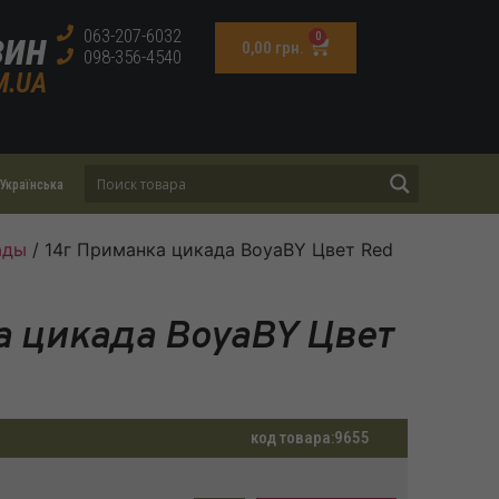
зин
063-207-6032
0
0,00
грн.
098-356-4540
M.UA
Українська
ады
/ 14г Приманка цикада BoyaBY Цвет Red
а цикада BoyaBY Цвет
код товара:
9655