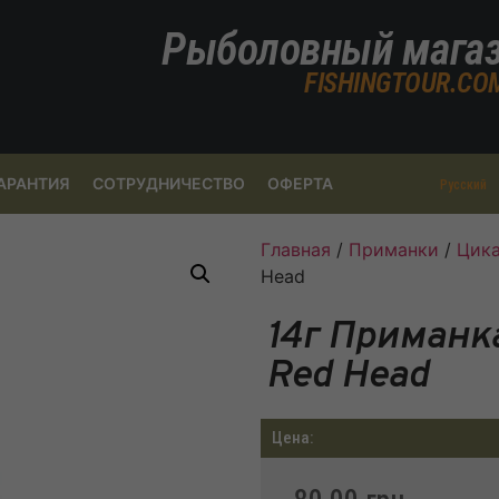
Рыболовный мага
FISHINGTOUR.CO
АРАНТИЯ
СОТРУДНИЧЕСТВО
ОФЕРТА
Русский
Главная
/
Приманки
/
Цик
Head
14г Приманк
Red Head
Цена: