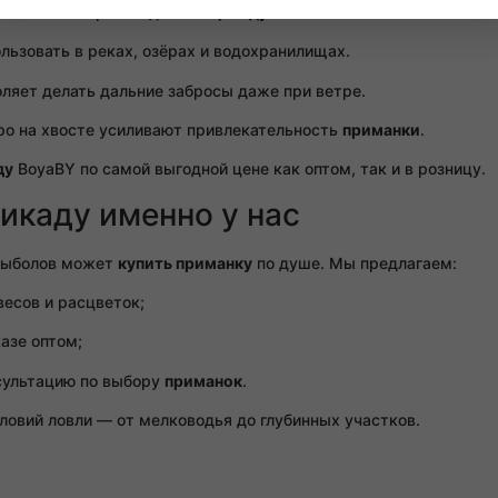
фическое покрытие делают
цикаду
максимально похожей на на
ьзовать в реках, озёрах и водохранилищах.
яет делать дальние забросы даже при ветре.
ро на хвосте усиливают привлекательность
приманки
.
ду
BoyaBY по самой выгодной цене как оптом, так и в розницу.
икаду именно у нас
 рыболов может
купить приманку
по душе. Мы предлагаем:
есов и расцветок;
азе оптом;
сультацию по выбору
приманок
.
овий ловли — от мелководья до глубинных участков.