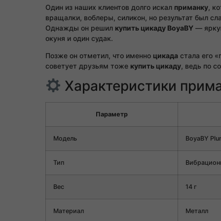
Один из наших клиентов долго искал
приманку
, к
вращалки, воблеры, силикон, но результат был сл
Однажды он решил
купить цикаду BoyaBY
— яркую
окуня и один судак.
Позже он отметил, что именно
цикада
стала его «
советует друзьям тоже
купить цикаду
, ведь по 
Характеристики прима
Параметр
Модель
BoyaBY Plu
Тип
Вибрацион
Вес
14 г
Материал
Металл