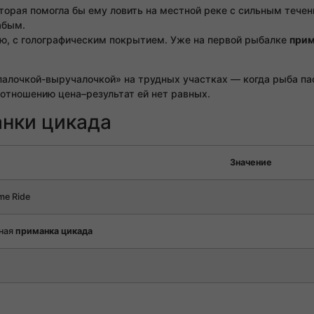
оторая помогла бы ему ловить на местной реке с сильным тече
абым.
, с голографическим покрытием. Уже на первой рыбалке
прим
палочкой-выручалочкой» на трудных участках — когда рыба па
соотношению цена–результат ей нет равных.
нки цикада
Значение
me Ride
ная
приманка цикада