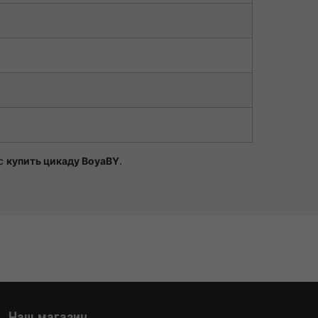
ас
купить цикаду BoyaBY
.
Наш магазин