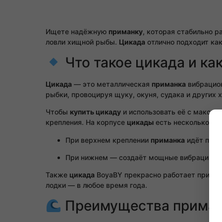
Ищете надёжную
приманку
, которая стабильно р
ловли хищной рыбы.
Цикада
отлично подходит как
Что такое цикада и ка
Цикада
— это металлическая
приманка
вибрацион
рыбки, провоцируя щуку, окуня, судака и других 
Чтобы
купить цикаду
и использовать её с максим
крепления. На корпусе
цикады
есть несколько от
При верхнем креплении
приманка
идёт плав
При нижнем — создаёт мощные вибрации и п
Также
цикада
BoyaBY прекрасно работает при рав
лодки — в любое время года.
Преимущества приман