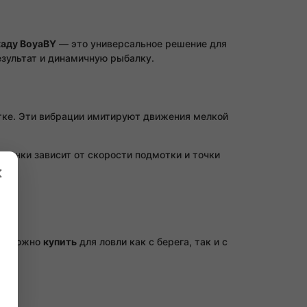
каду BoyaBY
— это универсальное решение для
езультат и динамичную рыбалку.
тке. Эти вибрации имитируют движения мелкой
иманки зависит от скорости подмотки и точки
×
 Её можно
купить
для ловли как с берега, так и с