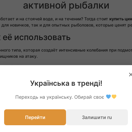
активной рыбалки
аботает и на стоячей воде, и на течении? Тогда стоит
купить ци
 для новичков, так и для опытных рыболовов, которые ценят р
к её использовать
ного типа, которая создаёт интенсивные колебания при подмо
хищников на атаку.
альной эффективностью, важно знать простое правило: игра пр
верстий — они позволяют регулировать амплитуду колебаний.
Українська в тренді!
нее, имитируя спокойную рыбу.
одходит для активной ловли.
Переходь на українську. Обирай своє
номерной проводке, твичинге и ступенчатом подъёме со дна.
Перейти
Залишити ru
ки цикады BoyaBY