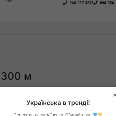
066-937-8675
098-356-
 300 м
Метраж м
На
Українська в тренді!
300
1
Переходь на українську. Обирай своє