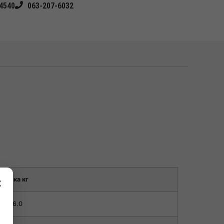
4540
063-207-6032
×
грузка кг
6.0