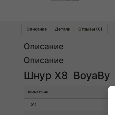
Описание
Детали
Отзывы (0)
Описание
Описание
Шнур X8 BoyaBy
Диаметр мм
010