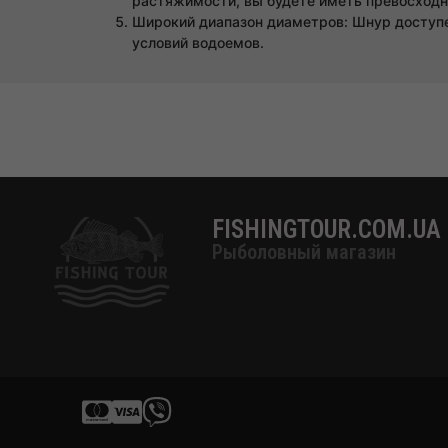
растяжимости, вы будете иметь превосходн
Широкий диапазон диаметров: Шнур доступен
условий водоемов.
FISHINGTOUR.COM.UA
Рыболовный магазин