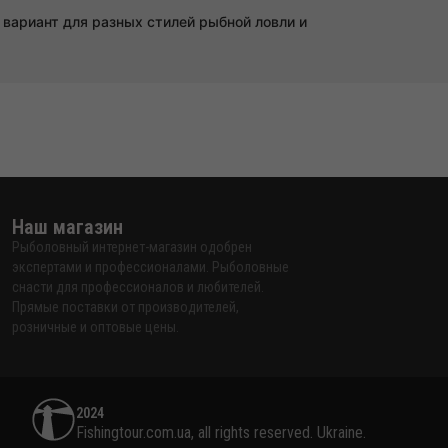
вариант для разных стилей рыбной ловли и
Наш магазин
Рыболовный интернет-магазин одобрен
экспертами и профессионалами. Рыболовные
снасти для профессионалов и любителей.
Прямые поставки от производителей,
розничные и оптовые цены.
2024
Fishingtour.com.ua, all rights reserved. Ukraine.