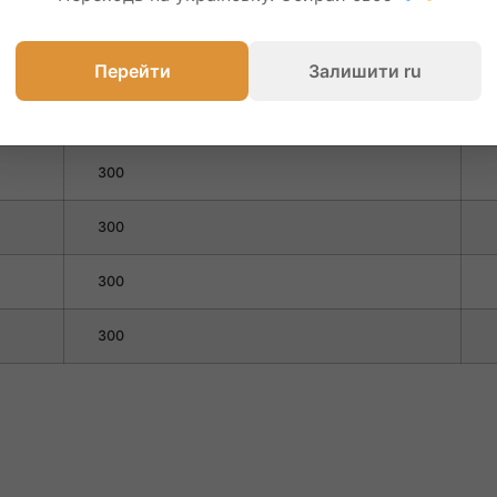
300
1
300
2
Перейти
Залишити ru
300
2
300
2
300
3
300
4
300
5