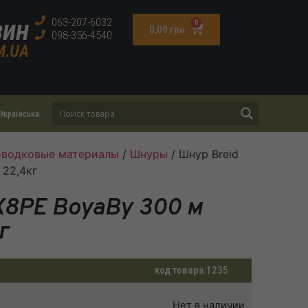
зин
063-207-6032
0
0,00
грн.
098-356-4540
M.UA
Українська
поводковые материалы
/
Шнуры
/ Шнур Breid
 22,4кг
X8PE BoyaBy 300 м
г
код товара:
1235
Нет в наличии