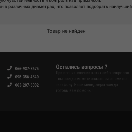
ую чувствительность и контроль над приманкой.
 в различных диаметрах, что позволяет подобрать наилучший 
Товар не найден
Остались вопросы ?
066-937-8675
При возникновении каких либо вопросов
098-356-4540
- вы всегда можете связаться с нами по
телефону. Наши менеджеры всегда
063-207-6032
готовы вам помочь !