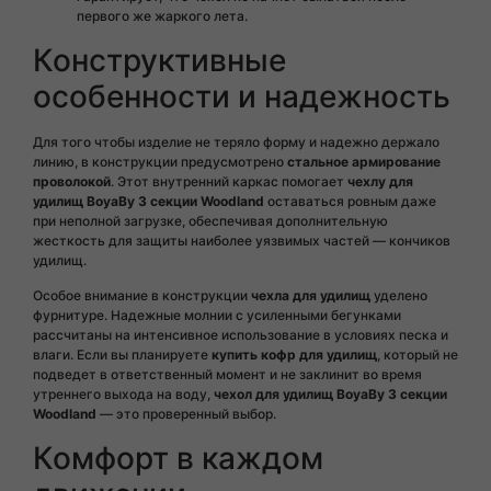
первого же жаркого лета.
Конструктивные
особенности и надежность
Для того чтобы изделие не теряло форму и надежно держало
линию, в конструкции предусмотрено
стальное армирование
проволокой
. Этот внутренний каркас помогает
чехлу для
удилищ BoyaBy 3 секции Woodland
оставаться ровным даже
при неполной загрузке, обеспечивая дополнительную
жесткость для защиты наиболее уязвимых частей — кончиков
удилищ.
Особое внимание в конструкции
чехла для удилищ
уделено
фурнитуре. Надежные молнии с усиленными бегунками
рассчитаны на интенсивное использование в условиях песка и
влаги. Если вы планируете
купить кофр для удилищ
, который не
подведет в ответственный момент и не заклинит во время
утреннего выхода на воду,
чехол для удилищ BoyaBy 3 секции
Woodland
— это проверенный выбор.
Комфорт в каждом