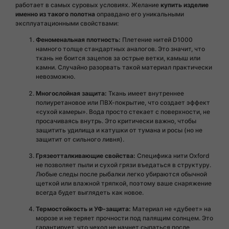
работает в самых суровых условиях. Желание
купить изделие
именно из такого полотна
оправдано его уникальными
эксплуатационными свойствами:
Феноменальная плотность:
Плетение нитей D1000
намного толще стандартных аналогов. Это значит, что
ткань не боится зацепов за острые ветки, камыш или
камни. Случайно разорвать такой материал практически
невозможно.
Многослойная защита:
Ткань имеет внутреннее
полиуретановое или ПВХ-покрытие, что создает эффект
«сухой камеры». Вода просто стекает с поверхности, не
просачиваясь внутрь. Это критически важно, чтобы
защитить удилища и катушки от тумана и росы (но не
защитит от сильного ливня).
Грязеотталкивающие свойства:
Специфика нити Oxford
не позволяет пыли и сухой грязи въедаться в структуру.
Любые следы после рыбалки легко убираются обычной
щеткой или влажной тряпкой, поэтому ваше снаряжение
всегда будет выглядеть как новое.
Термостойкость и УФ-защита:
Материал не «дубеет» на
морозе и не теряет прочности под палящим солнцем. Это
гарантирует, что чехол не начнет сыпаться после