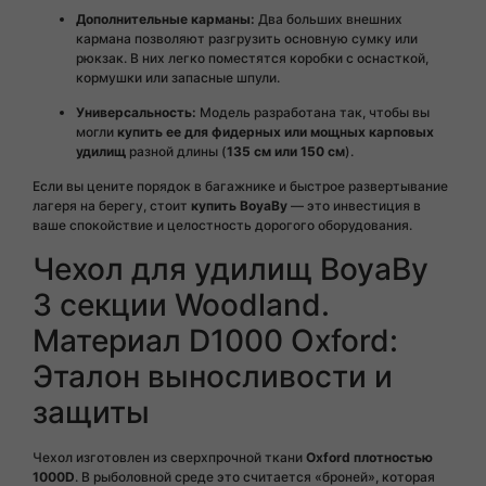
Дополнительные карманы:
Два больших внешних
кармана позволяют разгрузить основную сумку или
рюкзак. В них легко поместятся коробки с оснасткой,
кормушки или запасные шпули.
Универсальность:
Модель разработана так, чтобы вы
могли
купить ее для фидерных или мощных карповых
удилищ
разной длины (
135 см или 150 см
).
Если вы цените порядок в багажнике и быстрое развертывание
лагеря на берегу, стоит
купить BoyaBy
— это инвестиция в
ваше спокойствие и целостность дорогого оборудования.
Чехол для удилищ BoyaBy
3 секции Woodland.
Материал D1000 Oxford:
Эталон выносливости и
защиты
Чехол изготовлен из сверхпрочной ткани
Oxford плотностью
1000D
. В рыболовной среде это считается «броней», которая