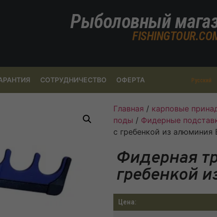
Рыболовный мага
FISHINGTOUR.CO
АРАНТИЯ
СОТРУДНИЧЕСТВО
ОФЕРТА
Русский
Главная
/
карповые прина
поды
/
Фидерные подставк
с гребенкой из алюминия 
Фидерная тр
гребенкой и
Цена: