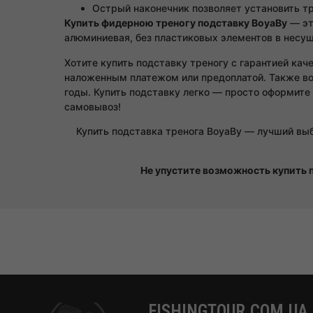
Острый наконечник позволяет установить тр
Купить фидерною треногу подставку BoyaBy
— эт
алюминиевая, без пластиковых элементов в несу
Хотите купить подставку треногу с гарантией кач
наложенным платежом или предоплатой. Также во
годы. Купить подставку легко — просто оформите 
самовывоз!
Купить подставка тренога BoyaBy — лучший выб
Не упустите возможность купить п
FISHINGTOUR.COM.UA