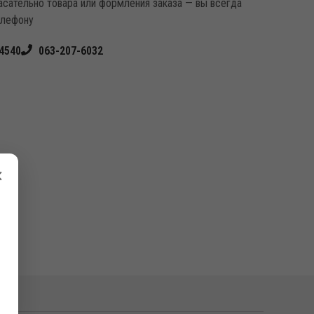
касательно товара или формления заказа — вы всегда
елефону
4540
063-207-6032
×