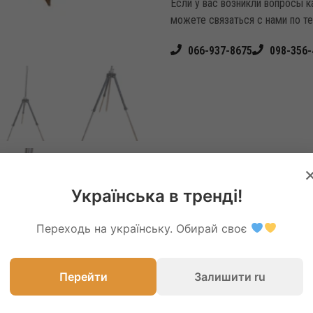
Если у вас возникли вопросы 
можете связаться с нами по т
066-937-8675
098-356-
Українська в тренді!
Переходь на українську. Обирай своє
Перейти
Залишити ru