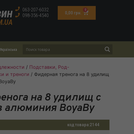
зин
063-207-6032
0
0,00
грн.
098-356-4540
M.UA
Українська
длежности
/
Подставки, Род-
и и треноги
/ Фидерная тренога на 8 удилищ
BoyaBy
енога на 8 удилищ с
з алюминия BoyaBy
код товара:
2144