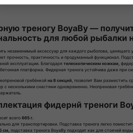
рную треногу BoyaBy — получит
нальность для любой рыбалки н
ить незаменимый аксессуар для каждого рыболова, ценящего у
яет прочность, практичность и продуманный функционал. Подс
ивной эксплуатации. Благодаря
телескопическим ножкам,
фидер
и бетонная платформа. Фидерная тренога устойчива даже при с
неопреновой гребёнкой
на 8 секций,
позволит Вам разместить ср
ер с несколькими снастями одновременно. Неопреновая гребён
держатель.
лектация фидернй треноги Bo
есит всего
665 г.
льно для транспортировки. Подставка тренога легко поместит
5 см,
подставка тренога BoyaBy подходит как для стоячей воды,