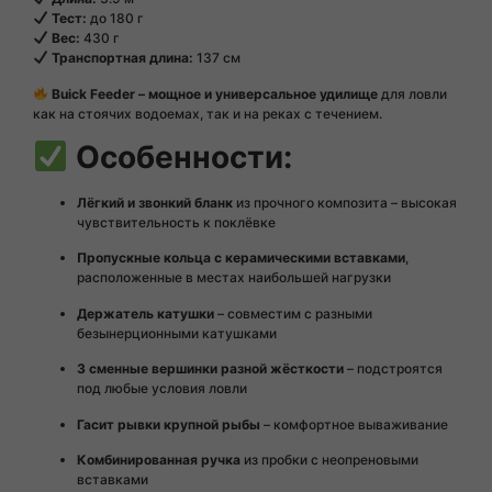
Тест:
до 180 г
Вес:
430 г
Транспортная длина:
137 см
Buick Feeder – мощное и универсальное удилище
для ловли
как на стоячих водоемах, так и на реках с течением.
Особенности:
Лёгкий и звонкий бланк
из прочного композита – высокая
чувствительность к поклёвке
Пропускные кольца с керамическими вставками
,
расположенные в местах наибольшей нагрузки
Держатель катушки
– совместим с разными
безынерционными катушками
3 сменные вершинки разной жёсткости
– подстроятся
под любые условия ловли
Гасит рывки крупной рыбы
– комфортное вываживание
Комбинированная ручка
из пробки с неопреновыми
вставками