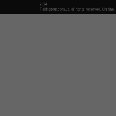
2024
Fishingtour.com.ua, all rights reserved. Ukraine.