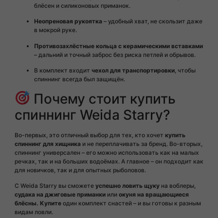
блёсен и силиконовых приманок.
Неопреновая рукоятка
– удобный хват, не скользит даже
в мокрой руке.
Противозахлёстные кольца с керамическими вставками
– дальний и точный заброс без риска петлей и обрывов.
В комплект входит
чехол для транспортировки
, чтобы
спиннинг всегда был защищён.
Почему стоит купить
спиннинг Weida Starry?
Во-первых, это отличный выбор для тех, кто хочет
купить
спиннинг для хищника
и не переплачивать за бренд. Во-вторых,
спиннинг универсален – его можно использовать как на малых
речках, так и на больших водоёмах. А главное – он подходит как
для новичков, так и для опытных рыболовов.
С Weida Starry вы сможете
успешно ловить щуку
на воблеры,
судака на джиговые приманки
или
окуня на вращающиеся
блёсны. Купите
один комплект снастей – и вы готовы к разным
видам ловли.