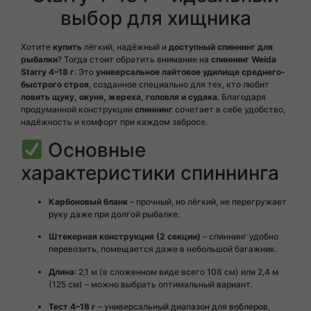
выбор для хищника
Хотите
купить
лёгкий, надёжный и
доступный спиннинг для
рыбалки
? Тогда стоит обратить внимание на
спиннинг
Weida
Starry 4–18 г
. Это
универсальное лайтовое удилище среднего-
быстрого строя
, созданное специально для тех, кто любит
ловить щуку, окуня, жереха, головля и судака
. Благодаря
продуманной конструкции
спиннинг
сочетает в себе удобство,
надёжность и комфорт при каждом забросе.
Основные
характеристики спиннинга
Карбоновый бланк
– прочный, но лёгкий, не перегружает
руку даже при долгой рыбалке.
Штекерная конструкция (2 секции)
– спиннинг удобно
перевозить, помещается даже в небольшой багажник.
Длина
: 2,1 м (в сложенном виде всего 108 см) или 2,4 м
(125 см) – можно выбрать оптимальный вариант.
Тест 4–18 г
– универсальный диапазон для воблеров,