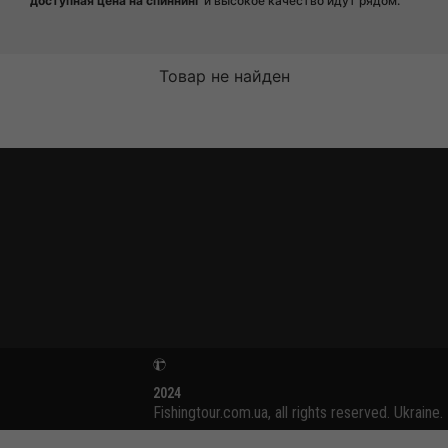
доступная цена на спиннинг
и высокое качество идут рядом.
Товар не найден
2024
Fishingtour.com.ua, all rights reserved. Ukraine.