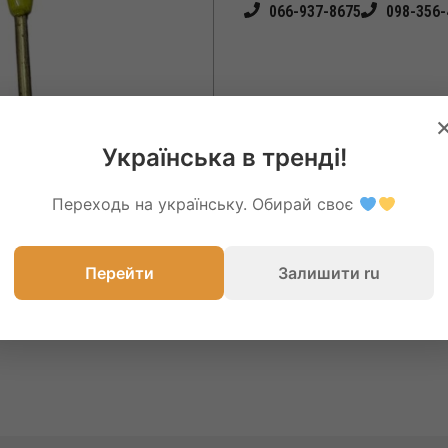
066-937-8675
098-356-
Українська в тренді!
Переходь на українську. Обирай своє
Перейти
Залишити ru