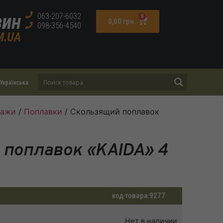
зин
063-207-6032
0
0,00
грн.
098-356-4540
M.UA
Українська
тажи
/
Поплавки
/ Скользящий поплавок
поплавок «KAIDA» 4
код товара:
9277
Нет в наличии