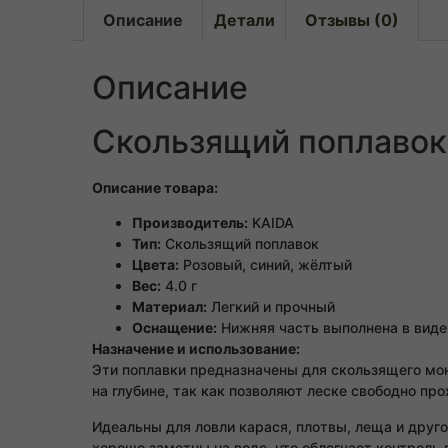
Описание
Детали
Отзывы (0)
Описание
Скользящий поплавок 
Описание товара:
Производитель:
KAIDA
Тип:
Скользящий поплавок
Цвета:
Розовый, синий, жёлтый
Вес:
4.0 г
Материал:
Легкий и прочный
Оснащение:
Нижняя часть выполнена в виде
Назначение и использование:
Эти поплавки предназначены для скользящего мон
на глубине, так как позволяют леске свободно пр
Идеальны для ловли карася, плотвы, леща и друго
хорошо заметны на воде, что облегчает контроль 