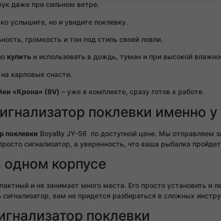
вук даже при сильном ветре.
ко услышите, но и увидите поклевку.
ность, громкость и тон под стиль своей ловли.
но
купить
и использовать в дождь, туман и при высокой влажно
 на карповые снасти.
йки «Крона» (9V)
– уже в комплекте, сразу готов к работе.
игнализатор поклевки именно у
р поклевки
BoyaBy JY-56 по доступной цене. Мы отправляем з
 просто сигнализатор, а уверенность, что ваша рыбалка пройде
 одном корпусе
пактный и не занимает много места. Его просто установить и л
ь
сигнализатор, вам не придется разбираться в сложных инстру
сигнализатор поклевки