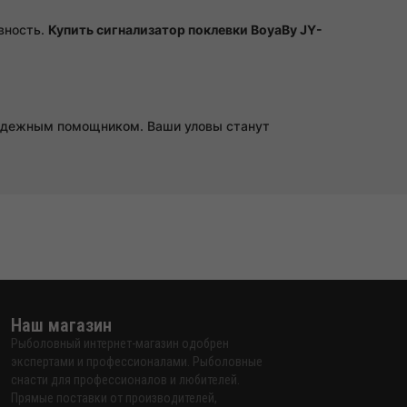
ивность.
Купить сигнализатор поклевки BoyaBy JY-
надежным помощником. Ваши уловы станут
Наш магазин
Рыболовный интернет-магазин одобрен
экспертами и профессионалами. Рыболовные
снасти для профессионалов и любителей.
Прямые поставки от производителей,