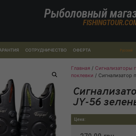
Рыболовный мага
FISHINGTOUR.CO
АРАНТИЯ
СОТРУДНИЧЕСТВО
ОФЕРТА
Русский
Главная
/
Сигнализаторы 
поклевки
/ Сигнализатор 
Сигнализато
JY-56 зелен
Цена: