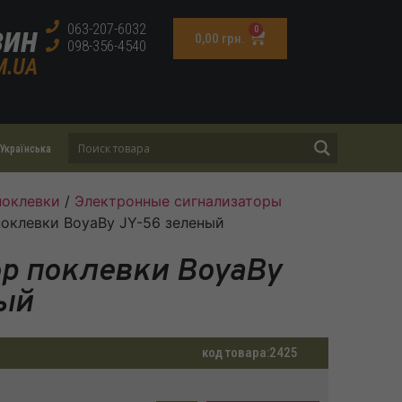
зин
063-207-6032
0
0,00
грн.
098-356-4540
M.UA
Українська
поклевки
/
Электронные сигнализаторы
поклевки BoyaBy JY-56 зеленый
р поклевки BoyaBy
ый
код товара:
2425