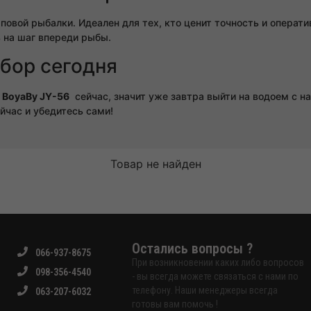
рповой рыбалки. Идеален для тех, кто ценит точность и операт
 на шаг впереди рыбы.
бор сегодня
BoyaBy JY-56
сейчас, значит уже завтра выйти на водоем с 
йчас и убедитесь сами!
Товар не найден
Остались вопросы ?
066-937-8675
При возникновении каких либо вопросов
098-356-4540
- вы всегда можете связаться с нами по
телефону. Наши менеджеры всегда
063-207-6032
готовы вам помочь !