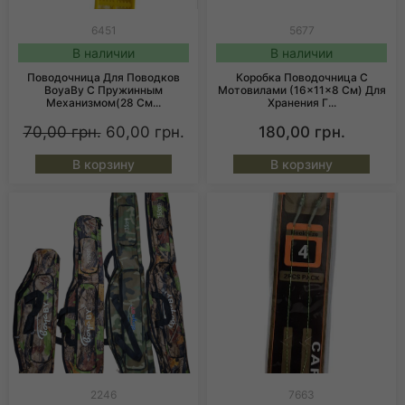
6451
5677
В наличии
В наличии
Поводочница Для Поводков
Коробка Поводочница С
BoyaBy С Пружинным
Мотовилами (16×11×8 См) Для
Механизмом(28 См...
Хранения Г...
70,00
грн.
60,00
грн.
180,00
грн.
В корзину
В корзину
2246
7663