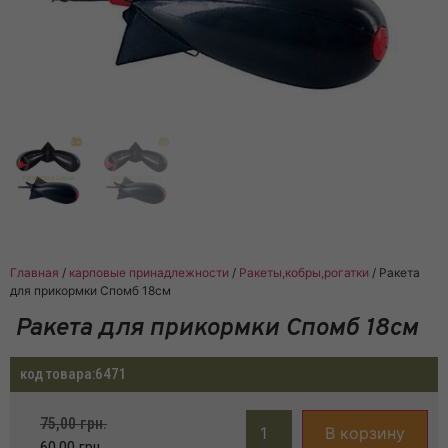
Главная
/
карповые принадлежности
/
Ракеты,кобры,рогатки
/ Ракета
для прикормки Спомб 18см
Ракета для прикормки Спомб 18см
код товара:
6471
75,00
грн.
В корзину
60,00
грн.